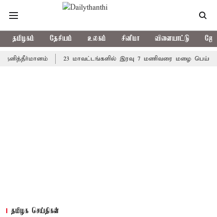
தமிழகம்
தேசியம்
உலகம்
சினிமா
விளையாட்டு
ஜோத
த்தீர்மானம்
23 மாவட்டங்களில் இரவு 7 மணிவரை மழை பெய்ய வாய்ப்
தமிழக செய்திகள்