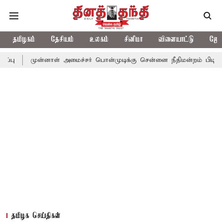
தமிழகம்
தேசியம்
உலகம்
சினிமா
விளையாட்டு
ஜோத
ன்னாள் அமைச்சர் பொன்முடிக்கு சென்னை நீதிமன்றம் பிடிவாராண்ட்
தமிழக செய்திகள்