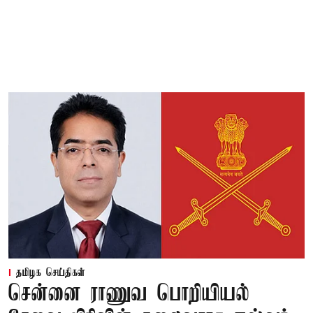
தமிழக செய்திகள்
சென்னை ராணுவ பொறியியல்