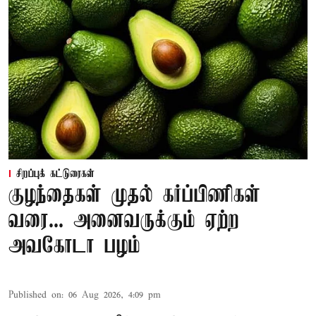
சிறப்புக் கட்டுரைகள்
குழந்தைகள் முதல் கர்ப்பிணிகள்
வரை... அனைவருக்கும் ஏற்ற
அவகோடா பழம்
Published on
:
06 Aug 2026, 4:09 pm