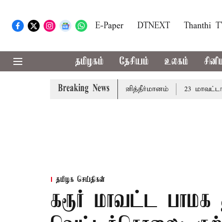
E-Paper
DTNEXT
Thanthi 
தமிழகம்
தேசியம்
உலகம்
சினி
Breaking News
்த்து: சட்டமன்றத்தில் நாளை தனித்தீர்மானம்
23 மாவட்டங்களி
தமிழக செய்திகள்
கரூர் மாவட்ட பாமக