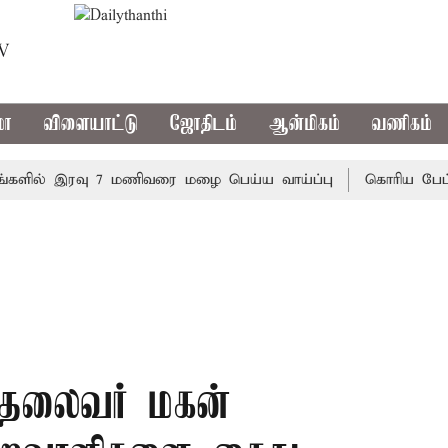
TV
மா
விளையாட்டு
ஜோதிடம்
ஆன்மிகம்
வணிகம்
ல் இரவு 7 மணிவரை மழை பெய்ய வாய்ப்பு
கொரிய பேட்மிண்ட
 தலைவர் மகன்