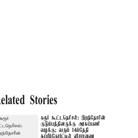
elated Stories
கரூர் கூட்டநெரிசல்: இறந்தோரின்
குடும்பத்தினருக்கு அரசுப்பணி
வழக்கு; வரும் 14ம்தேதி
சுப்ரீம்கோர்ட்டில் விசாரணை