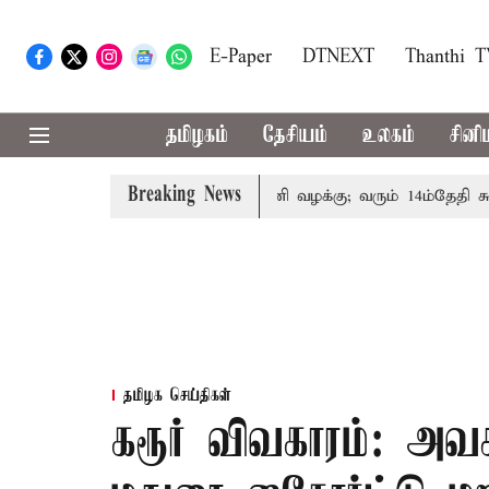
E-Paper
DTNEXT
Thanthi 
தமிழகம்
தேசியம்
உலகம்
சினி
Breaking News
ன் குடும்பத்தினருக்கு அரசுப்பணி வழக்கு; வரும் 14ம்தேதி சுப்ரீ
தமிழக செய்திகள்
கரூர் விவகாரம்: அவ