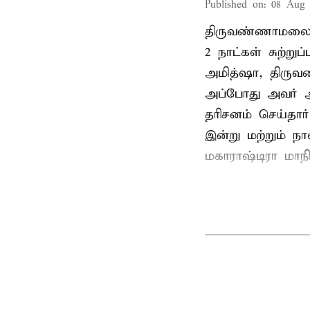
Published on
:
08 Aug 
திருவண்ணாமலை
2 நாட்கள் சுற்
அமித்ஷா, திரு
அப்போது அவர் 
தரிசனம் செய்தார
இன்று மற்றும் ந
மகாராஷ்டிரா மாநில