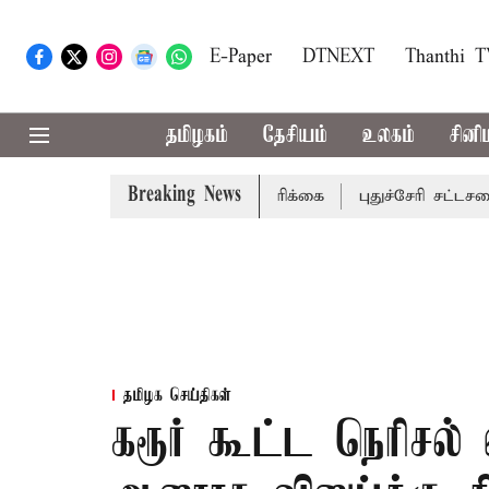
E-Paper
DTNEXT
Thanthi 
தமிழகம்
தேசியம்
உலகம்
சினி
Breaking News
வட்டங்களுக்கு கன மழை எச்சரிக்கை
புதுச்சேரி சட்டசபையில
தமிழக செய்திகள்
கரூர் கூட்ட நெரிசல் 