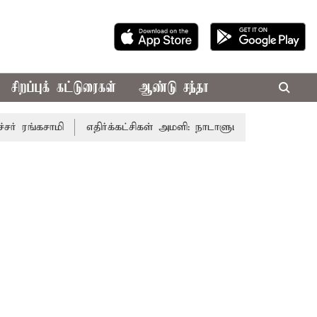
சிறப்புக் கட்டுரைகள்
ஆண்டு சந்தா
ங்கசாமி
எதிர்க்கட்சிகள் அமளி: நாடாளுமன்ற இரு அவைகளும்