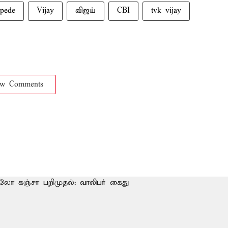
pede
Vijay
விஜய்
CBI
tvk vijay
ow Comments