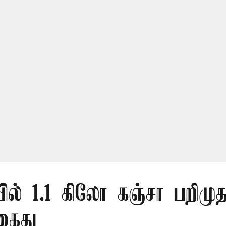
ல் 1.1 கிலோ கஞ்சா பறிமுத
கைது