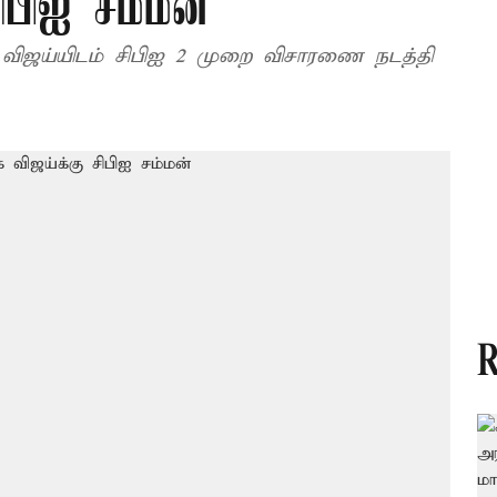
பிஐ சம்மன்
க விஜய்யிடம் சிபிஐ 2 முறை விசாரணை நடத்தி
R