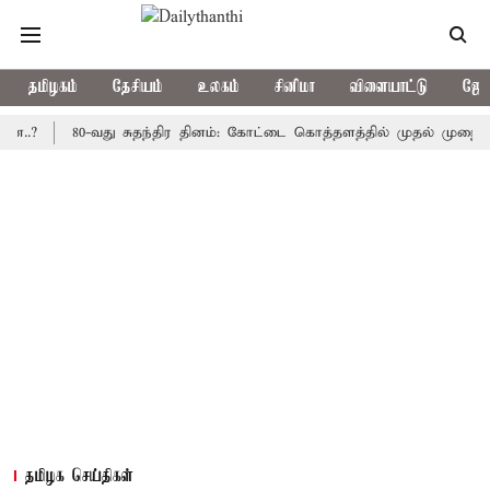
தமிழகம்
தேசியம்
உலகம்
சினிமா
விளையாட்டு
ஜோத
80-வது சுதந்திர தினம்: கோட்டை கொத்தளத்தில் முதல் முறையாக தேசி
தமிழக செய்திகள்