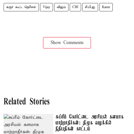
கரூர் கூட்ட நெரிசல்
Vijay
விஜய்
CBI
சி.பி.ஐ.
Karur
Show Comments
Related Stories
சுப்ரீம் கோர்ட்டை அரசியல் களமாக
மாற்றாதீர்கள்: திமுக வழக்கில்
நீதிபதிகள் காட்டம்