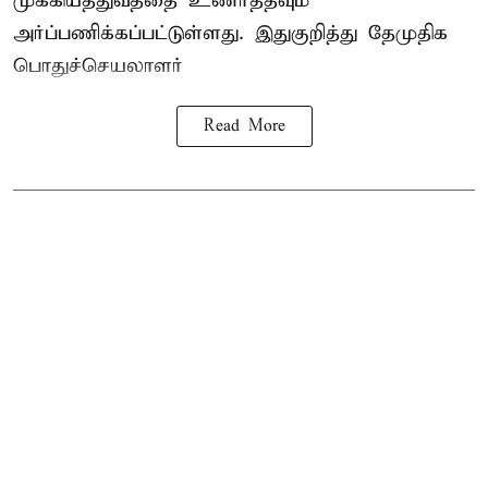
முக்கியத்துவத்தை உணர்த்தவும்
அர்ப்பணிக்கப்பட்டுள்ளது. இதுகுறித்து தேமுதிக
பொதுச்செயலாளர்
Read More