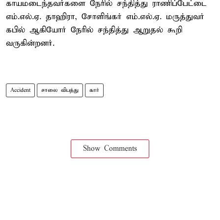
காயமடைந்தவர்களை நேரில் சந்தித்து ராணிப்பேட்டை
எம்.எல்.ஏ. தாஹிரா, சோளிங்கர் எம்.எல்.ஏ. மருத்துவர்
கபில் ஆகியோர் நேரில் சந்தித்து ஆறுதல் கூறி
வருகின்றனர்.
Accident
சாலை விபத்து
கார்
Show Comments