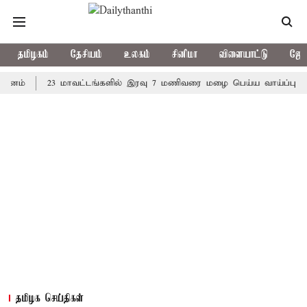
தமிழகம்
தேசியம்
உலகம்
சினிமா
விளையாட்டு
ஜோத
23 மாவட்டங்களில் இரவு 7 மணிவரை மழை பெய்ய வாய்ப்பு
கொரி
தமிழக செய்திகள்