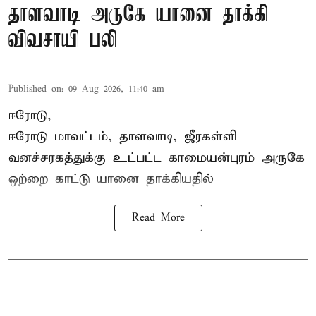
தாளவாடி அருகே யானை தாக்கி
விவசாயி பலி
Published on
:
09 Aug 2026, 11:40 am
ஈரோடு,
ஈரோடு மாவட்டம்,
தாளவாடி
, ஜீரகள்ளி
வனச்சரகத்துக்கு உட்பட்ட காமையன்புரம் அருகே
ஒற்றை காட்டு
யானை தாக்கி
யதில்
Read More