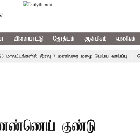
TV
மா
விளையாட்டு
ஜோதிடம்
ஆன்மிகம்
வணிகம்
வட்டங்களில் இரவு 7 மணிவரை மழை பெய்ய வாய்ப்பு
கொரிய 
ணெண்ணெய் குண்டு