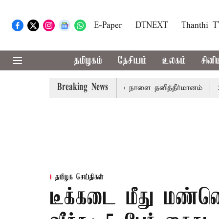
E-Paper
DTNEXT
Thanthi 
தமிழகம்
தேசியம்
உலகம்
சினி
Breaking News
த்தாய் வாழ்த்து: சட்டமன்றத்தில் நாளை தனித்தீர்மானம்
23 மா
தமிழக செய்திகள்
டீக்கடை மீது மண்