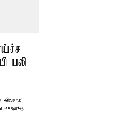
ய்ச்ச
யி பலி
த விவசாயி
ு வயலுக்கு