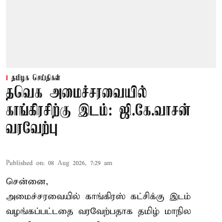
தமிழக செய்திகள்
தவெக அமைச்சரவையில்
காங்கிரசிற்கு இடம்: ஜி.கே.வாசன்
வரவேற்பு
Published on
:
08 Aug 2026, 7:29 am
சென்னை,
அமைச்சரவையில் காங்கிரஸ் கட்சிக்கு இடம்
வழங்கப்பட்டதை வரவேற்பதாக தமிழ் மாநில