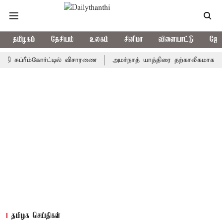
தமிழகம்
தேசியம்
உலகம்
சினிமா
விளையாட்டு
ஜோத
்ரீம்கோர்ட்டில் விசாரணை
அமர்நாத் யாத்திரை தற்காலிகமாக நிறுத்தம்
தமிழக செய்திகள்