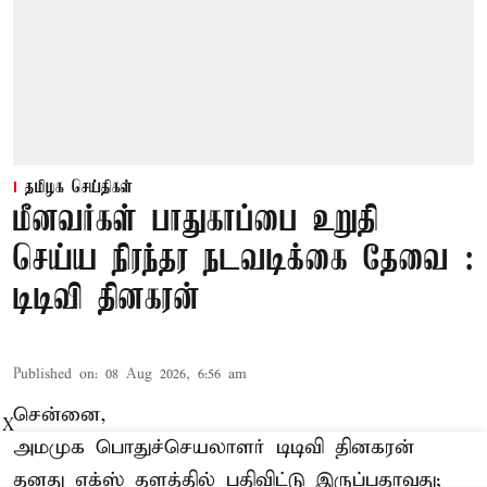
தமிழக செய்திகள்
மீனவர்கள் பாதுகாப்பை உறுதி
செய்ய நிரந்தர நடவடிக்கை தேவை :
டிடிவி தினகரன்
Published on
:
08 Aug 2026, 6:56 am
சென்னை,
X
அமமுக பொதுச்செயலாளர் டிடிவி தினகரன்
தனது எக்ஸ் தளத்தில் பதிவிட்டு இருப்பதாவது;