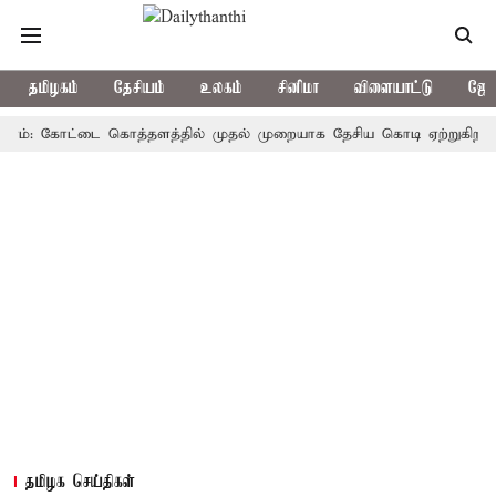
தமிழகம்
தேசியம்
உலகம்
சினிமா
விளையாட்டு
ஜோத
ோட்டை கொத்தளத்தில் முதல் முறையாக தேசிய கொடி ஏற்றுகிறார், முதல்-அ
தமிழக செய்திகள்