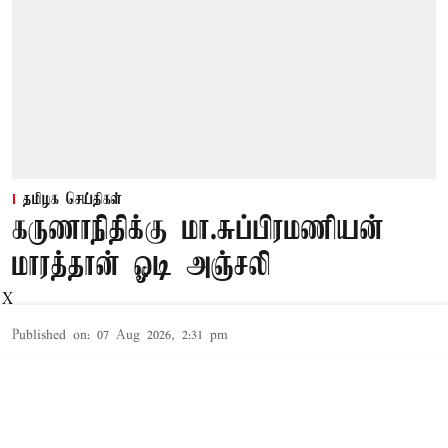
தமிழக செய்திகள்
கருணாநிதிக்கு மா.சுப்பிரமணியன்
மாரத்தான் ஓடி அஞ்சலி
X
Published on
:
07 Aug 2026, 2:31 pm
சென்னை,
கருணாநிதியின் நினைவு நாளை முன்னிட்டு
மா.சுப்பிரமணியன் அவருக்கு முற்றிலும்