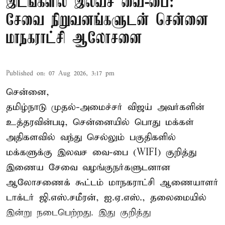
இடங்களில் இலவச வை-பை:
சேவை நிறுவனங்களுடன் சென்னை
மாநகராட்சி ஆலோசனை
Published on
:
07 Aug 2026, 3:17 pm
சென்னை,
தமிழ்நாடு முதல்-அமைச்சர் விஜய் அவர்களின்
உத்தரவின்படி, சென்னையில் பொது மக்கள்
அதிகளவில் வந்து செல்லும் பகுதிகளில்
மக்களுக்கு இலவச வை-பை (WIFI) குறித்து
இணைய சேவை வழங்குநர்களுடனான
ஆலோசணைக் கூட்டம் மாநகராட்சி ஆணையாளர்
டாக்டர் ஜி.எஸ்.சமீரன், ஐ.ஏ.எஸ்., தலைமையில்
இன்று நடைபெற்றது. இது குறித்து