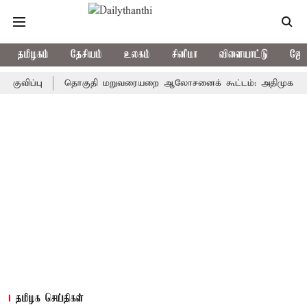
தமிழகம்
தேசியம்
உலகம்
சினிமா
விளையாட்டு
ஜோத
ப்பு
தொகுதி மறுவரையறை ஆலோசனைக் கூட்டம்: அதிமுக எம்பிக்கள் 
தமிழக செய்திகள்