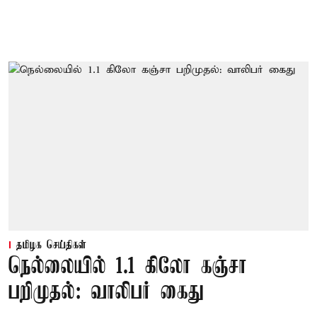
தமிழக செய்திகள்
நெல்லையில் 1.1 கிலோ கஞ்சா
பறிமுதல்: வாலிபர் கைது