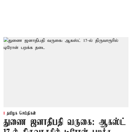
தமிழக செய்திகள்
துணை ஜனாதிபதி வருகை: ஆகஸ்ட்