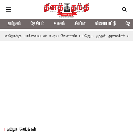
தமிழகம்
தேசியம்
உலகம்
சினிமா
விளையாட்டு
ஜோத
பார்வையுடன் கூடிய வேளாண் பட்ஜெட்: முதல்-அமைச்சர் விஜய்
தம
தமிழக செய்திகள்