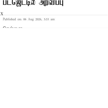
பட்ஜெட்டில் அறிவிப்பு
X
Published on
:
06 Aug 2026, 5:53 am
சென்னை,
தமிழக சட்டசபையில் நேற்று 2026-27-ம்
ஆண்டுக்கான த.வெ.க. அரசின் முதல் 'பட்ஜெட்'
தாக்கல் செய்யப்பட்டது. இந்த நிலையில்,
சட்டசபையில் 2026-27-ம் ஆண்டுக்கான வேளாண்
பட்ஜெட்டை வேளாண் துறை அமைச்சர் வினோத்
தாக்கல் செய்து வருகிறார்.
Read More