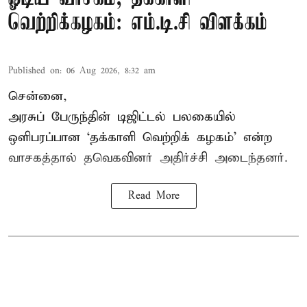
வெற்றிக்கழகம்: எம்.டி.சி விளக்கம்
Published on
:
06 Aug 2026, 8:32 am
சென்னை,
அரசுப் பேருந்தின் டிஜிட்டல் பலகையில்
ஒளிபரப்பான ‘தக்காளி வெற்றிக் கழகம்’ என்ற
வாசகத்தால் தவெகவினர் அதிர்ச்சி அடைந்தனர்.
Read More