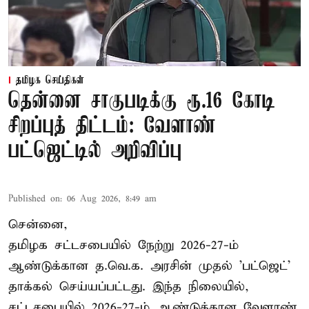
தமிழக செய்திகள்
தென்னை சாகுபடிக்கு ரூ.16 கோடி
சிறப்புத் திட்டம்: வேளாண்
பட்ஜெட்டில் அறிவிப்பு
Published on
:
06 Aug 2026, 8:49 am
சென்னை,
தமிழக சட்டசபையில் நேற்று 2026-27-ம்
ஆண்டுக்கான த.வெ.க. அரசின் முதல் 'பட்ஜெட்'
தாக்கல் செய்யப்பட்டது. இந்த நிலையில்,
சட்டசபையில் 2026-27-ம் ஆண்டுக்கான வேளாண்