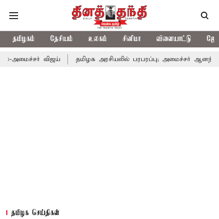
தமிழகம்
தேசியம்
உலகம்
சினிமா
விளையாட்டு
ஜோத
்சர் விஜய்
தமிழக அரசியலில் பரபரப்பு; அமைச்சர் ஆனந்த் உடன் சி.
தமிழக செய்திகள்