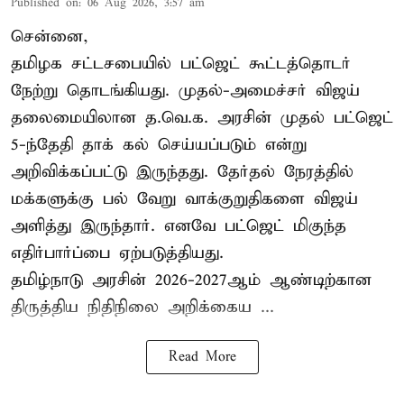
Published on
:
06 Aug 2026, 3:57 am
சென்னை,
தமிழக சட்டசபையில் பட்ஜெட் கூட்டத்தொடர்
நேற்று தொடங்கியது. முதல்-அமைச்சர் விஜய்
தலைமையிலான த.வெ.க. அரசின் முதல் பட்ஜெட்
5-ந்தேதி தாக் கல் செய்யப்படும் என்று
அறிவிக்கப்பட்டு இருந்தது. தேர்தல் நேரத்தில்
மக்களுக்கு பல் வேறு வாக்குறுதிகளை விஜய்
அளித்து இருந்தார். எனவே பட்ஜெட் மிகுந்த
எதிர்பார்ப்பை ஏற்படுத்தியது.
தமிழ்நாடு அரசின் 2026-2027ஆம் ஆண்டிற்கான
திருத்திய நிதிநிலை அறிக்கைய ...
Read More