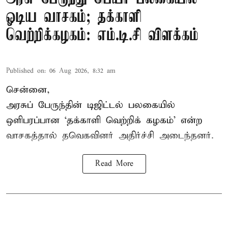
ஓடிய வாசகம்; தக்காளி
வெற்றிக்கழகம்: எம்.டி.சி விளக்கம்
Published on
:
06 Aug 2026, 8:32 am
சென்னை,
அரசுப் பேருந்தின் டிஜிட்டல் பலகையில்
ஒளிபரப்பான ‘தக்காளி வெற்றிக் கழகம்’ என்ற
வாசகத்தால் தவெகவினர் அதிர்ச்சி அடைந்தனர்.
Read More