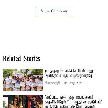
Show Comments
Related Stories
ராமநாதபுரம்: கலெக்டரிடம் மனு
அளித்தவர் மீது வழக்குப்பதிவு
தினத்தந்தி
05 Aug 2026
'அப்பா... நான் ஒரு பையனைக்
காதலிக்கிறேன்!'... ‘ஆதர்ஷ குடும்பம்’
படத்தின் புதிய வீடியோ வைரல்