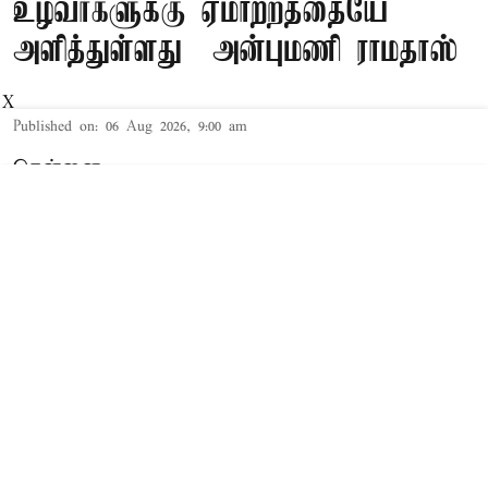
உழவர்களுக்கு ஏமாற்றத்தையே
அளித்துள்ளது – அன்புமணி ராமதாஸ்
X
Published on
:
06 Aug 2026, 9:00 am
சென்னை,
பா.ம.க. தலைவர் அன்புமணி ராமதாஸ்
வெளியிட்டுள்ள அறிக்கையில்
தெரிவித்திருப்பதாவது:-
தமிழ்நாடு அரசின் சார்பின் ஆறாம் முறையாகவும்,
த.வெ.க. அரசின் சார்பில் முதல் முறையாகவும்
வேளாண் நிதிநிலை அறிக்கை தாக்கல்
செய்யப்பட்டிருக்கிறது. வேளாண் நிதிநிலை
அறிக்கையில் இடம்பெற்றுள்ள அறிவிப்புகளைப்
பார்க்கும் போது எந்த நோக்கத்திற்காக