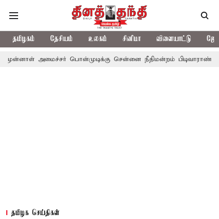
தமிழகம்
தேசியம்
உலகம்
சினிமா
விளையாட்டு
ஜோத
அமைச்சர் பொன்முடிக்கு சென்னை நீதிமன்றம் பிடிவாராண்ட்
தொலைநோக
தமிழக செய்திகள்