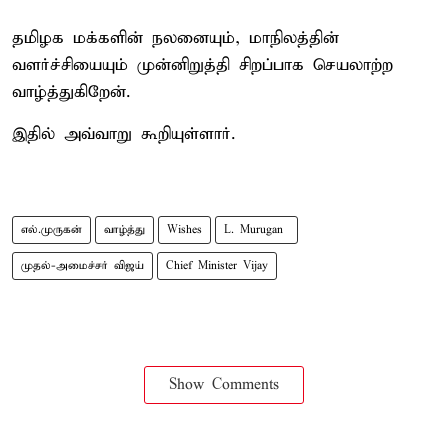
தமிழக மக்களின் நலனையும், மாநிலத்தின்
வளர்ச்சியையும் முன்னிறுத்தி சிறப்பாக செயலாற்ற
வாழ்த்துகிறேன்.
இதில் அவ்வாறு கூறியுள்ளார்.
எல்.முருகன்
வாழ்த்து
Wishes
L. Murugan ​
முதல்-அமைச்சர் விஜய்
Chief Minister Vijay
Show Comments