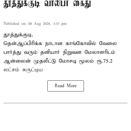
தூத்துக்குடி வாலிபர் கைது
Published on
:
08 Aug 2026, 3:33 pm
தூத்துக்குடி,
தென்ஆப்பிரிக்க நாடான
காங்கோ
வில் வேலை
பார்த்து வரும் தனியார் நிறுவன மேலாளரிடம்
ஆன்லைன் முதலீட்டு மோசடி மூலம் ரூ.75.2
லட்சம் சுருட்டிய
Read More