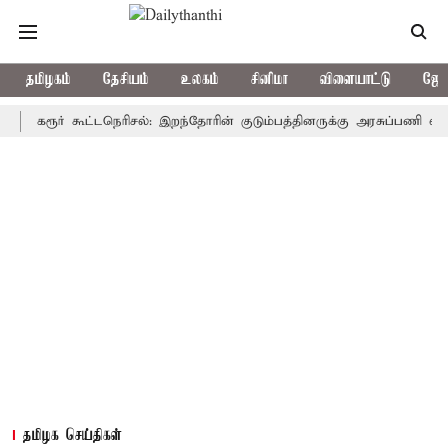
தமிழகம்
தேசியம்
உலகம்
சினிமா
விளையாட்டு
ஜோத
ரூர் கூட்டநெரிசல்: இறந்தோரின் குடும்பத்தினருக்கு அரசுப்பணி வழக்கு; வர
தமிழக செய்திகள்