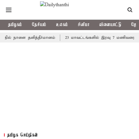
தமிழகம்
தேசியம்
உலகம்
சினிமா
விளையாட்டு
ஜோத
் நாளை தனித்தீர்மானம்
23 மாவட்டங்களில் இரவு 7 மணிவரை மழை பெய
தமிழக செய்திகள்