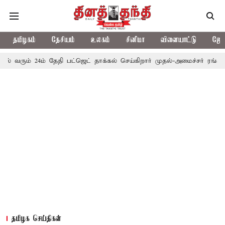
தமிழகம்
தேசியம்
உலகம்
சினிமா
விளையாட்டு
ஜோத
் 24ம் தேதி பட்ஜெட் தாக்கல் செய்கிறார் முதல்-அமைச்சர் ரங்கசாமி
எத
தமிழக செய்திகள்