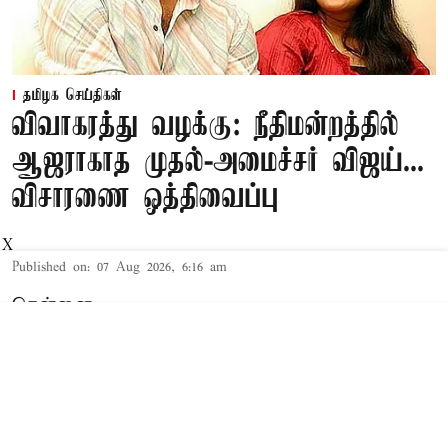
தமிழக செய்திகள்
விவாகரத்து வழக்கு: நீதிமன்றத்தில்
ஆஜராகாத முதல்-அமைச்சர் விஜய்...
விசாரணை ஒத்திவைப்பு
X
Published on
:
07 Aug 2026, 6:16 am
சென்னை,
தமிழக முதல்-அமைச்சர் விஜய் மற்றும் அவரது
மனைவி சங்கீதா தொடர்பான விவாகரத்து வழக்கு
செங்கல்பட்டு கோர்ட்டில் விசாரணையில் உள்ளது.
விவாகரத்து கோரி மனு