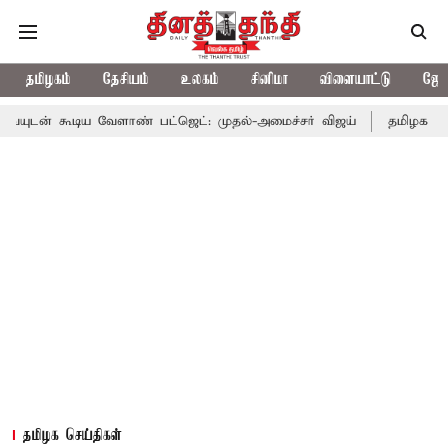
தமிழகம்
தேசியம்
உலகம்
சினிமா
விளையாட்டு
ஜோத
 வேளாண் பட்ஜெட்: முதல்-அமைச்சர் விஜய்
தமிழக அரசியலில் பரபர
தமிழக செய்திகள்