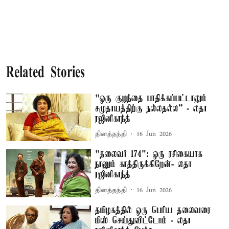
Related Stories
"ஒரு குழந்தை பாதிக்கப்பட்டாலும்
சமுதாயத்திற்கு நல்லதல்ல” - லதா
ரஜினிகாந்த்
தினத்தந்தி
16 Jun 2026
"தலைவர் 174": ஒரு ரசிகையாக
நானும் காத்திருக்கிறேன்- லதா
ரஜினிகாந்த்
தினத்தந்தி
16 Jun 2026
தமிழகத்தில் ஒரு பெரிய தலைவரை
மிஸ் செய்துவிட்டோம் - லதா