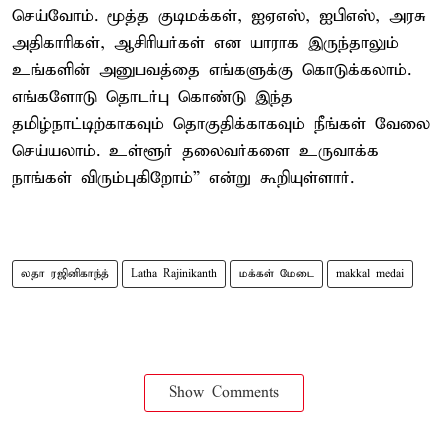
செய்வோம். மூத்த குடிமக்கள், ஐஏஎஸ், ஐபிஎஸ், அரசு
அதிகாரிகள், ஆசிரியர்கள் என யாராக இருந்தாலும்
உங்களின் அனுபவத்தை எங்களுக்கு கொடுக்கலாம்.
எங்களோடு தொடர்பு கொண்டு இந்த
தமிழ்நாட்டிற்காகவும் தொகுதிக்காகவும் நீங்கள் வேலை
செய்யலாம். உள்ளூர் தலைவர்களை உருவாக்க
நாங்கள் விரும்புகிறோம்” என்று கூறியுள்ளார்.
லதா ரஜினிகாந்த்
Latha Rajinikanth
மக்கள் மேடை
makkal medai
Show Comments