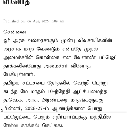
வினோத்
Published on
:
06 Aug 2026, 5:09 am
சென்னை
ஓர் அரசு வல்லரசாகும் முன்பு விவசாயிகளின்
அரசாக மாற வேண்டும் என்பதே முதல்-
அமைச்சரின் கொள்கை என வேளாண் பட்ஜெட்
தாக்கலின்போது அமைச்சர் வினோத்
பேசியுள்ளார்.
தமிழக சட்டசபை தேர்தலில் வெற்றி பெற்று
கடந்த மே மாதம் 10-ந்தேதி ஆட்சியமைத்த
த.வெ.க. அரசு, இரண்டரை மாதங்களுக்கு
பின்னர், 2026-27-ம் ஆண்டுக்கான பொது
X
பட்ஜெட்டை பெரும் எதிர்பார்ப்புக்கு மத்தியில்
நேற்று தாக்கல் செய்தது.