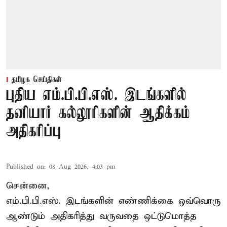
தமிழக செய்திகள்
புதிய எம்.பி.பி.எஸ். இடங்களில்
தனியார் கல்லூரிகளின் ஆதிக்கம்
அதிகரிப்பு
Published on
:
08 Aug 2026, 4:03 pm
சென்னை,
எம்.பி.பி.எஸ். இடங்களின் எண்ணிக்கை ஒவ்வொரு
ஆண்டும் அதிகரித்து வருவதை ஒட்டுமொத்த