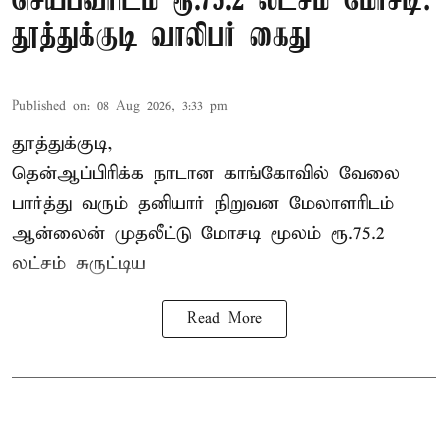
செய்பவரிடம் ரூ.75.2 லட்சம் மோசடி:
தூத்துக்குடி வாலிபர் கைது
Published on
:
08 Aug 2026, 3:33 pm
தூத்துக்குடி,
தென்ஆப்பிரிக்க நாடான
காங்கோ
வில் வேலை
பார்த்து வரும் தனியார் நிறுவன மேலாளரிடம்
ஆன்லைன் முதலீட்டு மோசடி மூலம் ரூ.75.2
லட்சம் சுருட்டிய
Read More