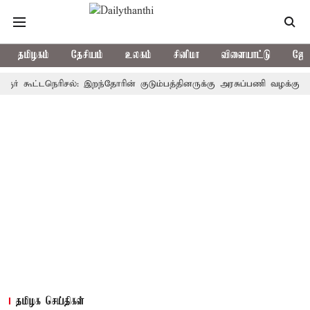
தமிழகம்
தேசியம்
உலகம்
சினிமா
விளையாட்டு
ஜோத
ூட்டநெரிசல்: இறந்தோரின் குடும்பத்தினருக்கு அரசுப்பணி வழக்கு; வரும் 14
தமிழக செய்திகள்