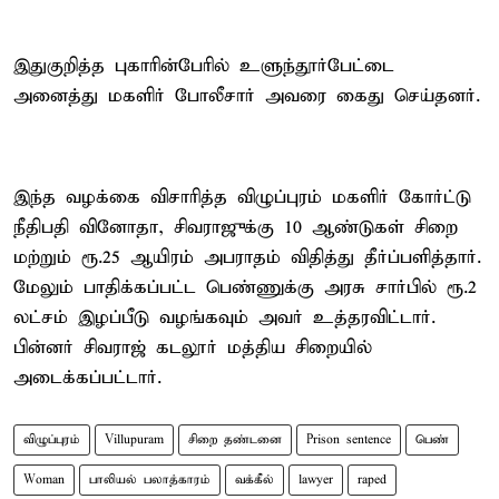
இதுகுறித்த புகாரின்பேரில் உளுந்தூர்பேட்டை
அனைத்து மகளிர் போலீசார் அவரை கைது செய்தனர்.
இந்த வழக்கை விசாரித்த விழுப்புரம் மகளிர் கோர்ட்டு
நீதிபதி வினோதா, சிவராஜுக்கு 10 ஆண்டுகள் சிறை
மற்றும் ரூ.25 ஆயிரம் அபராதம் விதித்து தீர்ப்பளித்தார்.
மேலும் பாதிக்கப்பட்ட பெண்ணுக்கு அரசு சார்பில் ரூ.2
லட்சம் இழப்பீடு வழங்கவும் அவர் உத்தரவிட்டார்.
பின்னர் சிவராஜ் கடலூர் மத்திய சிறையில்
அடைக்கப்பட்டார்.
விழுப்புரம்
Villupuram
சிறை தண்டனை
Prison sentence
பெண்
Woman
பாலியல் பலாத்காரம்
வக்கீல்
lawyer
raped