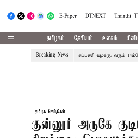
E-Paper
DTNEXT
Thanthi 
தமிழகம்
தேசியம்
உலகம்
சினி
Breaking News
ந்தோரின் குடும்பத்தினருக்கு அரசுப்பணி வழக்கு; வரும் 14ம்தேதி ச
தமிழக செய்திகள்
குன்னூர் அருகே குடியி