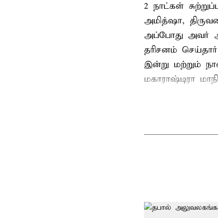
2 நாட்கள் சுற்
அமித்ஷா, திரு
அப்போது அவர் 
தரிசனம் செய்தார
இன்று மற்றும் ந
மகாராஷ்டிரா மாநில