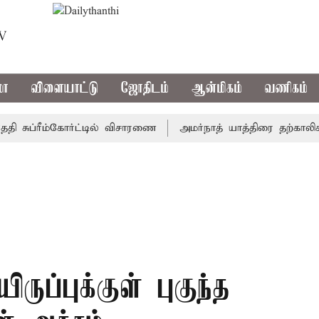
TV
மா
விளையாட்டு
ஜோதிடம்
ஆன்மிகம்
வணிகம்
ுப்ரீம்கோர்ட்டில் விசாரணை
அமர்நாத் யாத்திரை தற்காலிகமாக ந
ருப்புக்குள் புகுந்த