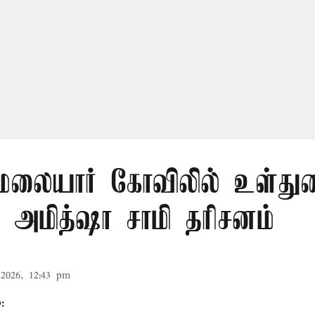
லையார் கோவிலில் உள்து
 அமித்ஷா சாமி தரிசனம்
2026, 12:43 pm
: