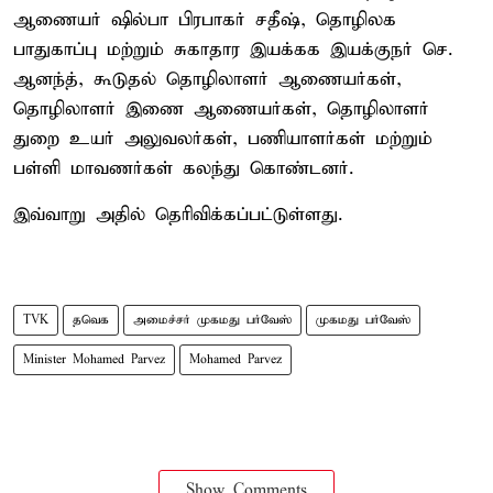
ஆணையர் ஷில்பா பிரபாகர் சதீஷ், தொழிலக
பாதுகாப்பு மற்றும் சுகாதார இயக்கக இயக்குநர் செ.
ஆனந்த், கூடுதல் தொழிலாளர் ஆணையர்கள்,
தொழிலாளர் இணை ஆணையர்கள், தொழிலாளர்
துறை உயர் அலுவலர்கள், பணியாளர்கள் மற்றும்
பள்ளி மாவணர்கள் கலந்து கொண்டனர்.
இவ்வாறு அதில் தெரிவிக்கப்பட்டுள்ளது.
TVK
தவெக
அமைச்சர் முகமது பர்வேஸ்
முகமது பர்வேஸ்
Minister Mohamed Parvez
Mohamed Parvez
Show Comments