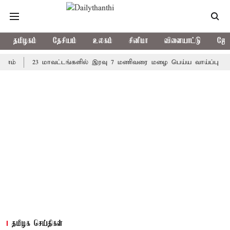
தமிழகம்
தேசியம்
உலகம்
சினிமா
விளையாட்டு
ஜோத
23 மாவட்டங்களில் இரவு 7 மணிவரை மழை பெய்ய வாய்ப்பு
கொரிய
தமிழக செய்திகள்