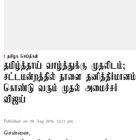
தமிழக செய்திகள்
தமிழ்த்தாய் வாழ்த்துக்கு முதலிடம்;
சட்டமன்றத்தில் நாளை தனித்தீர்மானம்
கொண்டு வரும் முதல் அமைச்சர்
விஜய்
Published on
:
09 Aug 2026, 12:11 pm
சென்னை,