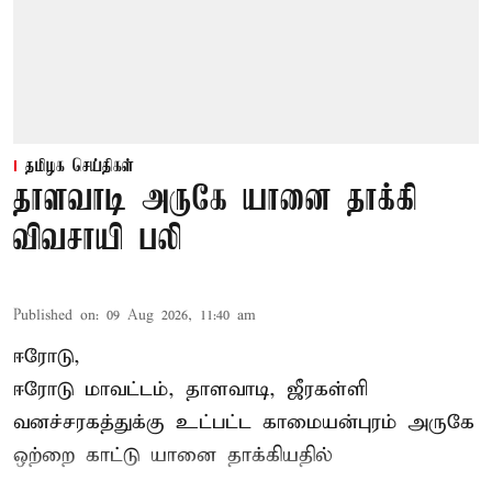
தமிழக செய்திகள்
தாளவாடி அருகே யானை தாக்கி
விவசாயி பலி
Published on
:
09 Aug 2026, 11:40 am
ஈரோடு,
ஈரோடு மாவட்டம்,
தாளவாடி
, ஜீரகள்ளி
வனச்சரகத்துக்கு உட்பட்ட காமையன்புரம் அருகே
ஒற்றை காட்டு
யானை தாக்கி
யதில்