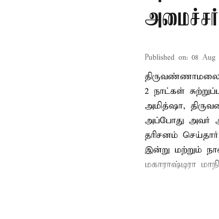
அமைச்சர்
Published on
:
08 Aug 
திருவண்ணாமலை
2 நாட்கள் சுற்
அமித்ஷா, திரு
அப்போது அவர் 
தரிசனம் செய்தார
இன்று மற்றும் ந
மகாராஷ்டிரா மாநில