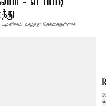
வோம் - எடப்பாடி
த்து
 பழனிசாமி வாழ்த்து தெரிவித்துள்ளார்.
R