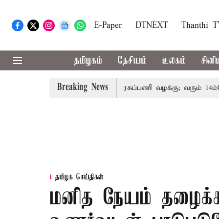
E-Paper
DTNEXT
Thanthi 
தமிழகம்
தேசியம்
உலகம்
சினி
Breaking News
ந்தோரின் குடும்பத்தினருக்கு அரசுப்பணி வழக்கு; வரும் 14ம்தேதி 
தமிழக செய்திகள்
மனித நேயம் தழைக்க 