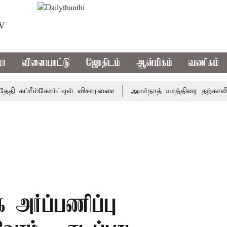
TV
மா
விளையாட்டு
ஜோதிடம்
ஆன்மிகம்
வணிகம்
சுப்ரீம்கோர்ட்டில் விசாரணை
அமர்நாத் யாத்திரை தற்காலிகமாக 
அர்ப்பணிப்பு