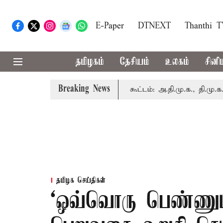
E-Paper
DTNEXT
Thanthi 
தமிழகம்
தேசியம்
உலகம்
சினி
Breaking News
மையில் இன்று எம்.பி.க்கள் கூட்டம்: அ.தி.மு.க., தி.மு.க. உள்ளி
தமிழக செய்திகள்
‘ஒவ்வொரு பெண்ணும