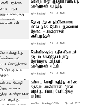
வென்ற ராஜா முத்துப்பாண்டிக்கு
கமல்ஹாசன் வாழ்த்து
தினத்தந்தி
28 Jul 2026
தேர்வு மீதான நம்பிக்கையை
மீட்டெடுக்க தேசிய ஆணையம்
தேவை - கமல்ஹாசன்
வலியுறுத்தல்
தினத்தந்தி
25 Jul 2026
கேள்விகளுக்கு பதிலளிக்காமல்
தடியடி கொடுத்தால் நாடு
தோற்றதாக அர்த்தம்:
கமல்ஹாசன் எம்.பி.
தினத்தந்தி
23 Jul 2026
கன்னட மொழி குறித்து சர்ச்சை
கருத்து: கமல்ஹாசன் மீதான
வழக்கு, சிறப்பு கோர்ட்டுக்கு
மாற்றம்
சினிமா செய்திப்பிரிவு
09 Jul 2026