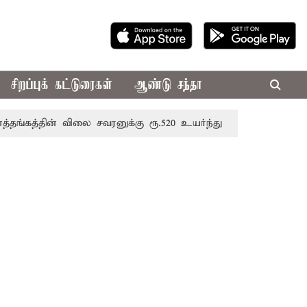
சிறப்புக் கட்டுரைகள்
ஆண்டு சந்தா
தின் விலை சவரனுக்கு ரூ.520 உயர்ந்து ஒரு சவரன் ரூ.1,11,720