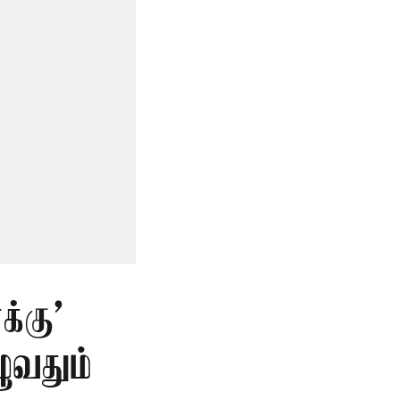
்கு’
ுவதும்