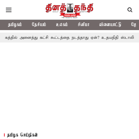
தமிழகம்
தேசியம்
உலகம்
சினிமா
விளையாட்டு
ஜோத
னைத்து கட்சி கூட்டத்தை நடத்தாது ஏன்? உதயநிதி ஸ்டாலின் கேள்வி
தமிழக செய்திகள்