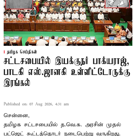
தமிழக செய்திகள்
சட்டசபையில் இயக்குநர் பாக்யராஜ்,
பாடகி எஸ்.ஜானகி உள்ளிட்டோருக்கு
இரங்கல்
Published on
:
07 Aug 2026, 4:31 am
சென்னை,
தமிழக சட்டசபையில் த.வெ.க. அரசின் முதல்
பட்ஜெட் கூட்டத்தொடர் நடைபெற்று வருகிறது.