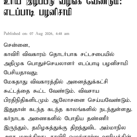
உரிய இழப்பீடு வழங்க வேண்டும்:
எடப்பாடி பழனிசாமி
Published on
:
07 Aug 2026, 4:48 am
சென்னை,
காவிரி விவகாரம் தொடர்பாக சட்டசபையில்
அதிமுக பொதுச்செயலாளர் எடப்பாடி பழனிசாமி
பேசியதாவது;
மேகதாது விவகாரத்தில் அனைத்துக்கட்சி
கூட்டத்தை கூட்ட வேண்டும். விவசாய
பிரதிநிதிகளிடமும் ஆலோசனை செய்யவேண்டும்.
இதுதான் கடந்த கடந்த காலங்களில் நடந்துள்ளது.
கர்நாடக அணைகளில் போதிய தண்ணீர்
இருந்தும், தமிழகத்துக்கு திறந்துவிட அம்மாநில
அரசு மறுக்கிறது. காவிரி ஒழுங்காற்று வாரியத்தின்