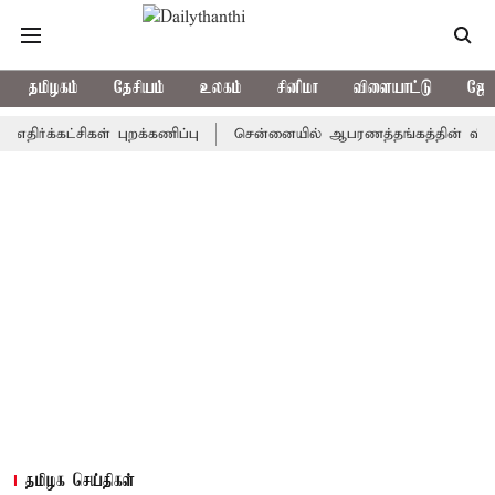
தமிழகம்
தேசியம்
உலகம்
சினிமா
விளையாட்டு
ஜோத
கட்சிகள் புறக்கணிப்பு
சென்னையில் ஆபரணத்தங்கத்தின் விலை சவரனுக்
தமிழக செய்திகள்