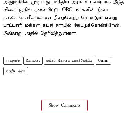
அனுமதிக்க முடியாது. மத்திய அரசு உடனடியாக இந்த
விவகாரத்தில் தலையிட்டு, OBC மக்களின் நீண்ட
காலக் கோரிக்கையை நிறைவேற்ற வேண்டும் என்று
பாட்டாளி மக்கள் கட்சி சார்பில் கேட்டுக்கொள்கிறேன்.
இவ்வாறு அதில் தெரிவித்துள்ளார்.
ராமதாஸ்
Ramadoss
மக்கள் தொகை கணக்கெடுப்பு
Census
மத்திய அரசு
Show Comments