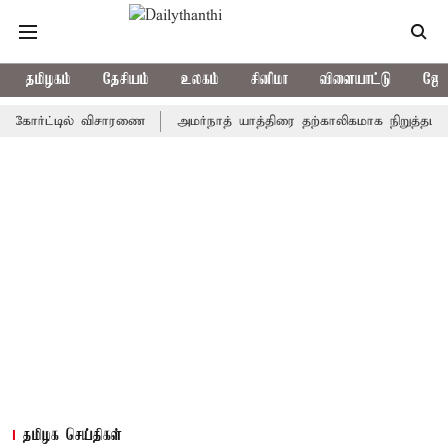
தமிழகம்
தேசியம்
உலகம்
சினிமா
விளையாட்டு
ஜோத
்ட்டில் விசாரணை
அமர்நாத் யாத்திரை தற்காலிகமாக நிறுத்தம்
இமா
தமிழக செய்திகள்