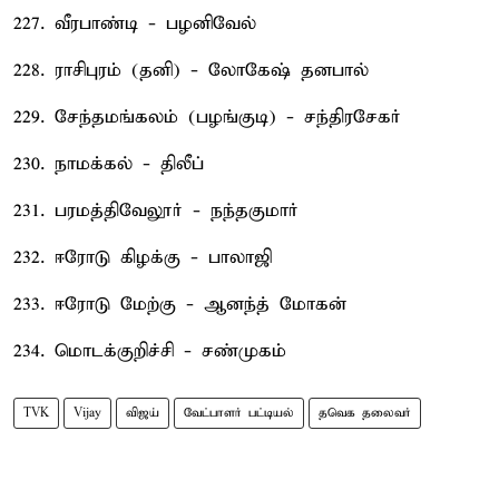
227. வீரபாண்டி - பழனிவேல்
228. ராசிபுரம் (தனி) - லோகேஷ் தனபால்
229. சேந்தமங்கலம் (பழங்குடி) - சந்திரசேகர்
230. நாமக்கல் - திலீப்
231. பரமத்திவேலூர் - நந்தகுமார்
232. ஈரோடு கிழக்கு - பாலாஜி
233. ஈரோடு மேற்கு - ஆனந்த் மோகன்
234. மொடக்குறிச்சி - சண்முகம்
TVK
Vijay
விஜய்
வேட்பாளர் பட்டியல்
தவெக தலைவர்