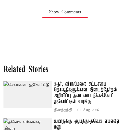
Show Comments
Related Stories
கரூர், விராலிமலை சட்டசபை
தொகுதிகளுக்கான இடைத்தேர்தல்
அறிவிப்பு தடையை நீக்கக்கோரி
ஐகோர்ட்டில் வழக்கு
தினத்தந்தி
01 Aug 2026
உயிருக்கு ஆபத்து-தவெக எம்எல்ஏ
மனு