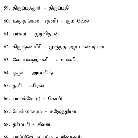
59. திருப்பத்தூர் - திருப்பதி
60. ஊத்தங்கரை (தனி) - குமரவேல்
61. பர்கூர் - முரளிதரன்
62. கிருஷ்ணகிரி - முகுந்த் ஆர்.பாண்டியன்
63. வேப்பனஹள்ளி - சம்பங்கி
64. ஓசூர் - அம்ப்ரிஷ்
65. தளி - சுரேஷ்
66. பாலக்கோடு - கோபி
67. பென்னாகரம் - கஜேந்திரன்
68. தர்மபுரி - சிவன்
69. பாப்பிரெட்டிப்பட்டி - திலகவதி