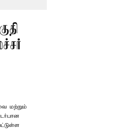
குதி
்சர்
ை மற்றும்
டர்பான
ட்டுள்ள