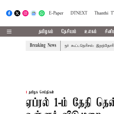
E-Paper
DTNEXT
Thanthi 
தமிழகம்
தேசியம்
உலகம்
சினி
Breaking News
்: முதல்-அமைச்சர் விஜய்
கரூர் கூட்டநெரிசல்: இறந்தோரின் குட
தமிழக செய்திகள்
ஏப்ரல் 1-ம் தேதி தென