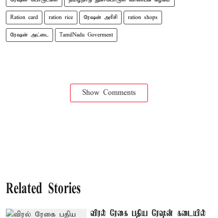
Ration card
ration rice
ரேஷன் அரிசி
ration shops
ரேஷன் அட்டை
TamilNadu Goverment
Show Comments
Related Stories
விரல் ரேகை பதிய ரேஷன் கடையில்