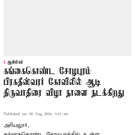
ஆன்மிகம்
கங்கைகொண்ட சோழபுரம்
பிரகதீஸ்வரர் கோவிலில் ஆடி
திருவாதிரை விழா நாளை நடக்கிறது
Published on
:
09 Aug 2026, 5:53 am
அரியலூர்,
கங்கைகொண்ட சோழபுரத்தில் உள்ள