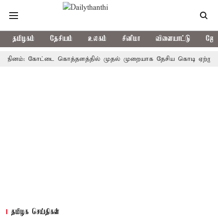
தமிழகம்
தேசியம்
உலகம்
சினிமா
விளையாட்டு
ஜோத
னம்: கோட்டை கொத்தளத்தில் முதல் முறையாக தேசிய கொடி ஏற்றுகிறார், மு
தமிழக செய்திகள்