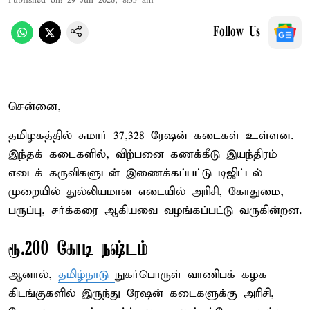
Published on
:
29 Jun 2026, 8:35 am
Follow Us
சென்னை,
தமிழகத்தில் சுமார் 37,328 ரேஷன் கடைகள் உள்ளன.
இந்தக் கடைகளில், விற்பனை கணக்கீடு இயந்திரம்
எடைக் கருவிகளுடன் இணைக்கப்பட்டு டிஜிட்டல்
முறையில் துல்லியமான எடையில் அரிசி, கோதுமை,
பருப்பு, சர்க்கரை ஆகியவை வழங்கப்பட்டு வருகின்றன.
ரூ.200 கோடி நஷ்டம்
ஆனால்,
தமிழ்நாடு
நுகர்பொருள் வாணிபக் கழக
கிடங்குகளில் இருந்து ரேஷன் கடைகளுக்கு அரிசி,