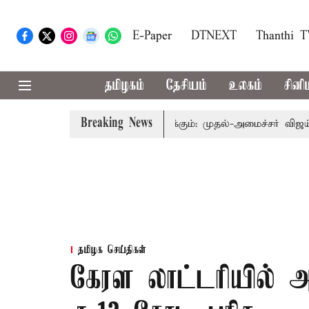
E-Paper
DTNEXT
Thanthi 
தமிழகம்
தேசியம்
உலகம்
சினி
Breaking News
வத்தை தொகுதி மறுவரையறை பாதிக்கும்: முதல்-அமைச்சர் விஜய்
தமிழக செய்திகள்
கேரள லாட்டரியில் அத