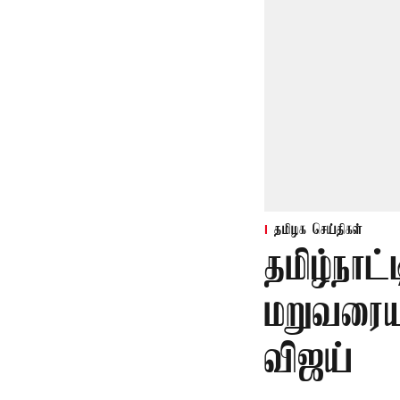
தமிழக செய்திகள்
தமிழ்நாட்
மறுவரையற
விஜய்