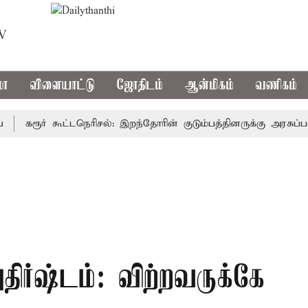
TV
மா
விளையாட்டு
ஜோதிடம்
ஆன்மிகம்
வணிகம்
கரூர் கூட்டநெரிசல்: இறந்தோரின் குடும்பத்தினருக்கு அரசுப்பணி வழ
ிர்ஷ்டம்: விற்றவருக்கே