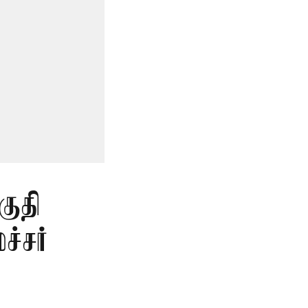
குதி
்சர்