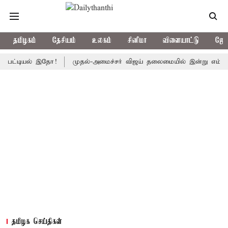
தமிழகம்
தேசியம்
உலகம்
சினிமா
விளையாட்டு
ஜோத
ியல் இதோ!
முதல்-அமைச்சர் விஜய் தலைமையில் இன்று எம்.பி.க்கள் கூட்ட
தமிழக செய்திகள்