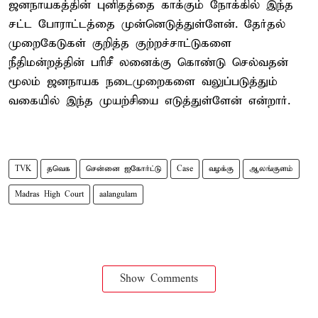
ஜனநாயகத்தின் புனிதத்தை காக்கும் நோக்கில் இந்த
சட்ட போராட்டத்தை முன்னெடுத்துள்ளேன். தேர்தல்
முறைகேடுகள் குறித்த குற்றச்சாட்டுகளை
நீதிமன்றத்தின் பரிசீ லனைக்கு கொண்டு செல்வதன்
மூலம் ஜனநாயக நடைமுறைகளை வலுப்படுத்தும்
வகையில் இந்த முயற்சியை எடுத்துள்ளேன் என்றார்.
TVK
தவெக
சென்னை ஐகோர்ட்டு
Case
வழக்கு
ஆலங்குளம்
Madras High Court
aalangulam
Show Comments