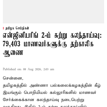
தமிழக செய்திகள்
என்ஜினீயரிங் 2-ம் சுற்று கலந்தாய்வு:
79,403 மாணவர்களுக்கு தற்காலிக
ஆணை
Published on
:
08 Aug 2026, 2:03 am
சென்னை,
தமிழகத்தில் அண்ணா பல்கலைக்கழகத்தின் கீழ்
இயங்கும் பொறியியல் கல்லூரிகளில் மாணவர்
சேர்க்கைக்கான கலந்தாய்வு நடைபெற்று
வருகிறது. இதில் 2-ம் சுற்று கலந்தாய்வில்