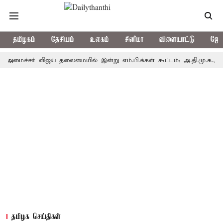
தமிழகம்
தேசியம்
உலகம்
சினிமா
விளையாட்டு
ஜோத
ச்சர் விஜய் தலைமையில் இன்று எம்.பி.க்கள் கூட்டம்: அ.தி.மு.க., தி.மு.க.
தமிழக செய்திகள்