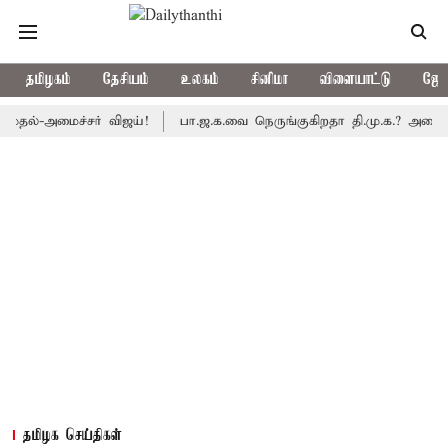
தமிழகம்
தேசியம்
உலகம்
சினிமா
விளையாட்டு
ஜோத
அமைச்சர் விஜய்!
பா.ஜ.க.வை நெருங்குகிறதா தி.மு.க.? அனைத்துக்கட்
தமிழக செய்திகள்