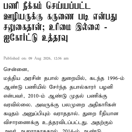
பணி நீக்கம் செய்யப்பட்ட
ஊழியருக்கு கருணை படி என்பது
சலுகைதான்; உரிமை இல்லை -
ஐகோர்ட்டு உத்தரவு
Published on
:
09 Aug 2026, 12:56 am
சென்னை,
மத்திய அரசின் தபால் துறையில், கடந்த 1996-ம்
ஆண்டு பணியில் சேர்ந்த தபால்காரர் பழனி
என்பவர், 2010-ம் ஆண்டு முதல் பணிக்கு
வரவில்லை. அவருக்கு பலமுறை அதிகாரிகள்
கடிதம் அனுப்பியும் வராததால். துறை ரீதியான
விசாரணைக்கு உத்தரவிடப்பட்டது. அதற்கும்
அவர் ஆஜராகாததால், 2014-ம் ஆண்டு