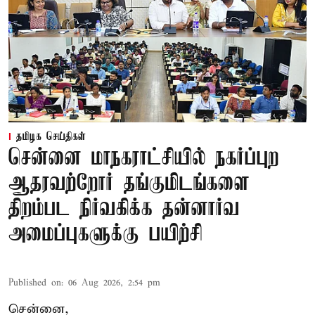
தமிழக செய்திகள்
சென்னை மாநகராட்சியில் நகர்ப்புற
ஆதரவற்றோர் தங்குமிடங்களை
திறம்பட நிர்வகிக்க தன்னார்வ
அமைப்புகளுக்கு பயிற்சி
Published on
:
06 Aug 2026, 2:54 pm
சென்னை,