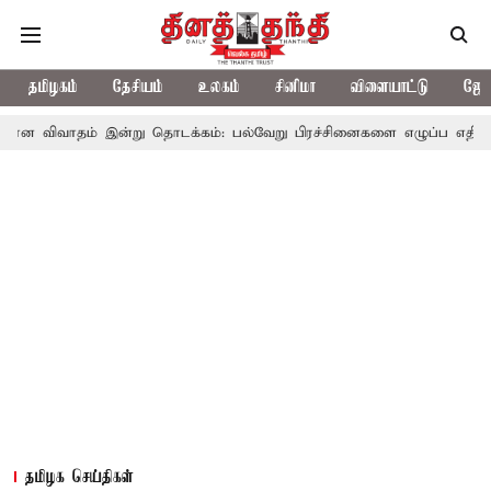
தமிழகம்
தேசியம்
உலகம்
சினிமா
விளையாட்டு
ஜோத
் இன்று தொடக்கம்: பல்வேறு பிரச்சினைகளை எழுப்ப எதிர்க்கட்சிகள் திட
தமிழக செய்திகள்