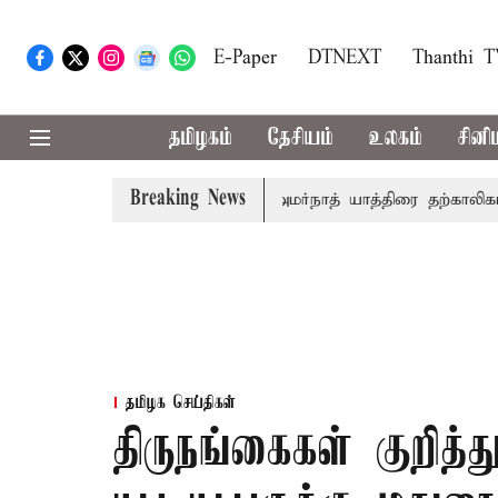
E-Paper
DTNEXT
Thanthi 
தமிழகம்
தேசியம்
உலகம்
சினி
Breaking News
ப்ரீம்கோர்ட்டில் விசாரணை
அமர்நாத் யாத்திரை தற்காலிகமாக நி
தமிழக செய்திகள்
திருநங்கைகள் குறித