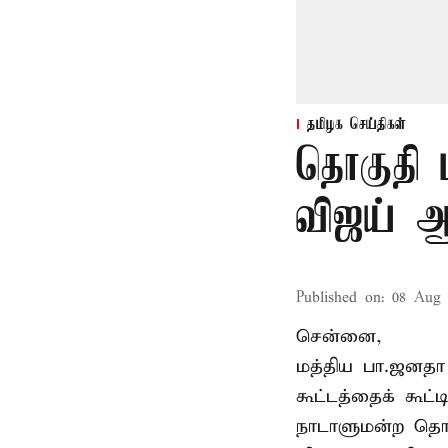
தமிழக செய்திகள்
தொகுதி 
விஜய் ஆ
Published on
:
08 Aug 
சென்னை,
மத்திய பா.ஜனத
கூட்டத்தைக் கூட
நாடாளுமன்ற தொக