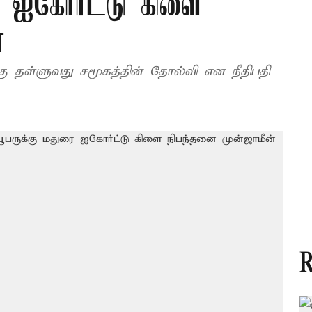
ை ஐகோர்ட்டு கிளை
்
ு தள்ளுவது சமூகத்தின் தோல்வி என நீதிபதி
R