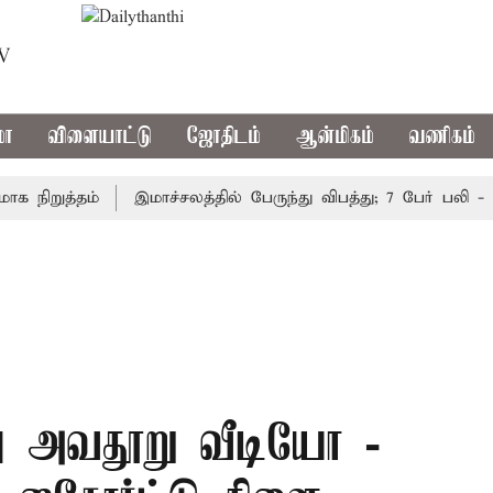
TV
மா
விளையாட்டு
ஜோதிடம்
ஆன்மிகம்
வணிகம்
றுத்தம்
இமாச்சலத்தில் பேருந்து விபத்து; 7 பேர் பலி - பிர
்து அவதூறு வீடியோ -