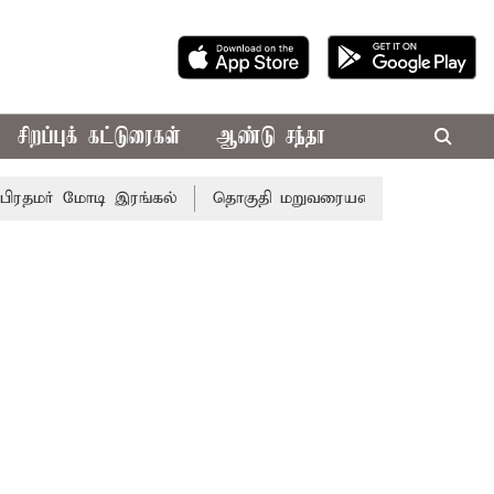
சிறப்புக் கட்டுரைகள்
ஆண்டு சந்தா
தமர் மோடி இரங்கல்
தொகுதி மறுவரையறை நடந்தால் தமிழக ம