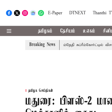
E-Paper
DTNEXT
Thanthi 
தமிழகம்
தேசியம்
உலகம்
சினி
Breaking News
்கு அரசுப்பணி வழக்கு; வரும் 14ம்தேதி சுப்ரீம்கோர்ட்டில் விசாரண
தமிழக செய்திகள்
மதுரை: பிளஸ்-2 மா