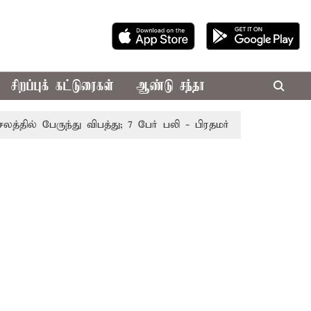
சிறப்புக் கட்டுரைகள்
ஆண்டு சந்தா
ல் பேருந்து விபத்து; 7 பேர் பலி - பிரதமர் மோடி இரங்கல்
த