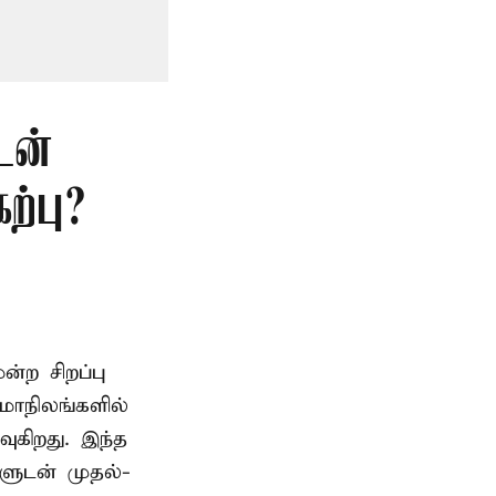
டன்
்பு?
ற சிறப்பு
மாநிலங்களில்
ுகிறது. இந்த
களுடன் முதல்-