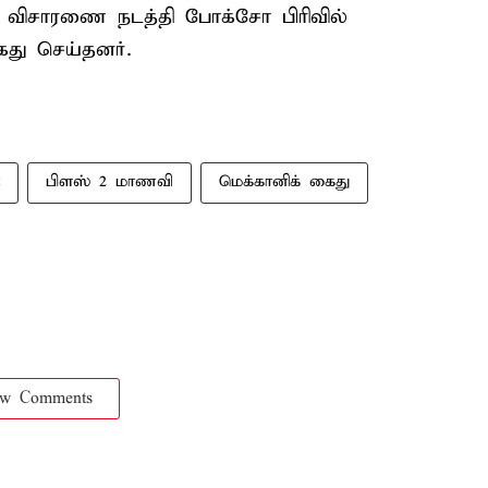
ர் விசாரணை நடத்தி போக்சோ பிரிவில்
ைது செய்தனர்.
பிளஸ் 2 மாணவி
மெக்கானிக் கைது
ow Comments