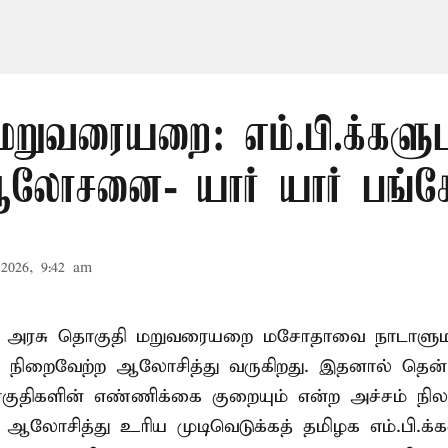
மறுவரையறை: எம்.பி.க்களு
லோசனை- யார் யார் பங்கேற
2026, 9:42 am
ா அரசு தொகுதி மறுவரையறை மசோதாவை நாடாளுமன்
்டி நிறைவேற்ற ஆலோசித்து வருகிறது. இதனால் தென்
ுதிகளின் எண்ணிக்கை குறையும் என்ற அச்சம் நிலவ
து ஆலோசித்து உரிய முடிவெடுக்கத் தமிழக எம்.பி.க்