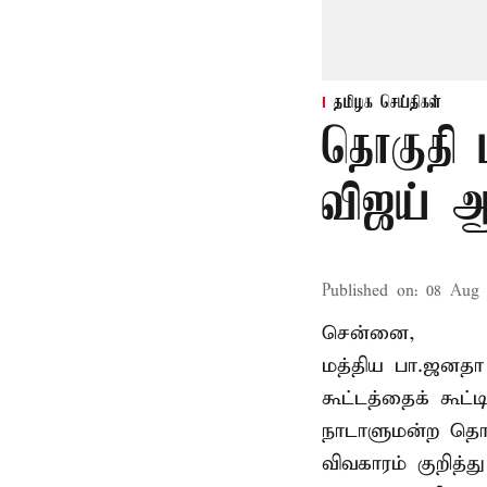
தமிழக செய்திகள்
தொகுதி 
விஜய் ஆ
Published on
:
08 Aug 
சென்னை,
மத்திய பா.ஜனத
கூட்டத்தைக் கூட
நாடாளுமன்ற தொக
விவகாரம் குறித்