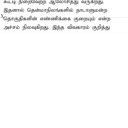
கூட்டி நிறைவேற்ற ஆலோசித்து வருகிறது.
இதனால் தென்மாநிலங்களில் நாடாளுமன்ற
X
தொகுதிகளின் எண்ணிக்கை குறையும் என்ற
அச்சம் நிலவுகிறது. இந்த விவகாரம் குறித்து
ஆலோசித்து உரிய முடிவெடுக்கத் தமிழக
எம்.பி.க்களுடன் முதல்-அமைச்சர் விஜய்
தலைமையில் சென்னை கலைவாணர்
அரங்கத்தில் ஆலோசனைக் கூட்டம் நடைபெற்று
வருகிறது.
இக் ...
Read More