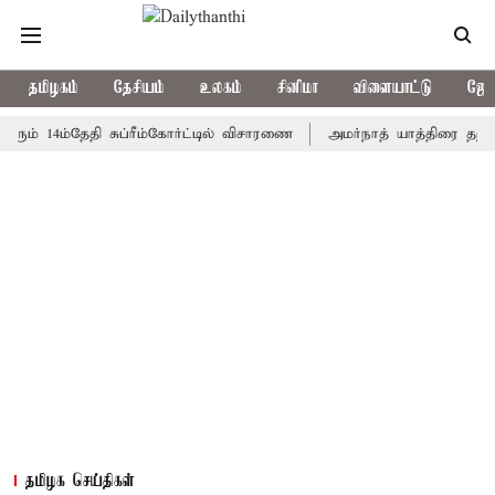
தமிழகம்
தேசியம்
உலகம்
சினிமா
விளையாட்டு
ஜோத
 14ம்தேதி சுப்ரீம்கோர்ட்டில் விசாரணை
அமர்நாத் யாத்திரை தற்காலிகம
தமிழக செய்திகள்