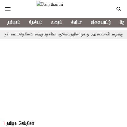
தமிழகம்
தேசியம்
உலகம்
சினிமா
விளையாட்டு
ஜோத
கூட்டநெரிசல்: இறந்தோரின் குடும்பத்தினருக்கு அரசுப்பணி வழக்கு; வரும் 1
தமிழக செய்திகள்