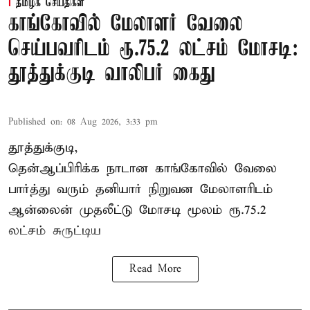
தமிழக செய்திகள்
காங்கோவில் மேலாளர் வேலை
செய்பவரிடம் ரூ.75.2 லட்சம் மோசடி:
தூத்துக்குடி வாலிபர் கைது
Published on
:
08 Aug 2026, 3:33 pm
தூத்துக்குடி,
தென்ஆப்பிரிக்க நாடான
காங்கோ
வில் வேலை
பார்த்து வரும் தனியார் நிறுவன மேலாளரிடம்
ஆன்லைன் முதலீட்டு மோசடி மூலம் ரூ.75.2
லட்சம் சுருட்டிய
Read More