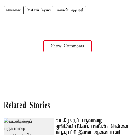
சென்னை
Mahavir Jayanti
மகாவீர் ஜெயந்தி
Show Comments
Related Stories
வடகிழக்குப் பருவமழை
முன்னெச்சரிக்கை பணிகள்: சென்னை
மாநகராட்சி இணை ஆணையாளர்