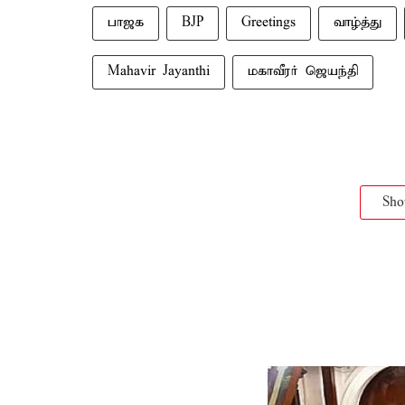
பாஜக
BJP
Greetings
வாழ்த்து
Mahavir Jayanthi
மகாவீரர் ஜெயந்தி
Sh