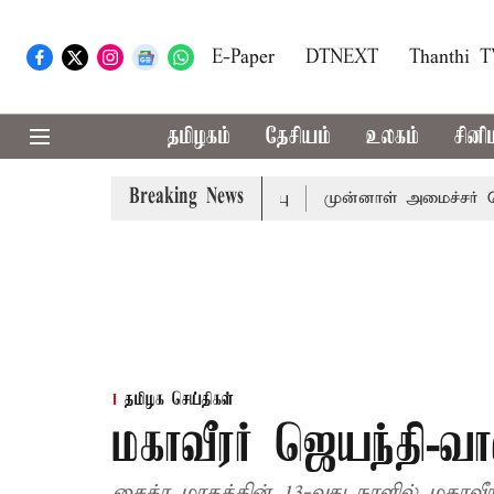
E-Paper
DTNEXT
Thanthi 
தமிழகம்
தேசியம்
உலகம்
சினி
Breaking News
ல்-அமைச்சர் விஜய் அழைப்பு
முன்னாள் அமைச்சர் பொன்முடிக்
தமிழக செய்திகள்
மகாவீரர் ஜெயந்தி-வா
சைத்ர மாதத்தின் 13-வது நாளில் மகாவீ