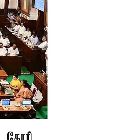
ு கோரி