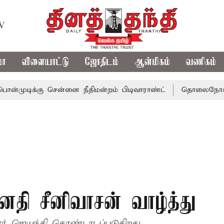
TV
மா
விளையாட்டு
ஜோதிடம்
ஆன்மிகம்
வணிகம்
கு சென்னை நீதிமன்றம் பிடிவாராண்ட்
தொலைநோக்கு பார்வைய
னதி சீனிவாசன் வாழ்த்து
ரர் ஜெயந்தி கொண்டாடப்படுகிறது.