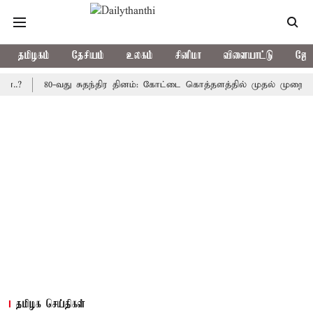
தமிழகம்
தேசியம்
உலகம்
சினிமா
விளையாட்டு
ஜோத
80-வது சுதந்திர தினம்: கோட்டை கொத்தளத்தில் முதல் முறையாக தேசிய
தமிழக செய்திகள்