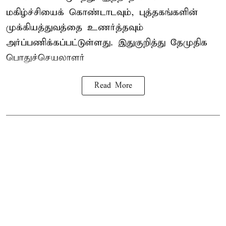
மகிழ்ச்சியைக் கொண்டாடவும், புத்தகங்களின்
முக்கியத்துவத்தை உணர்த்தவும்
அர்ப்பணிக்கப்பட்டுள்ளது. இதுகுறித்து தேமுதிக
பொதுச்செயலாளர்
Read More