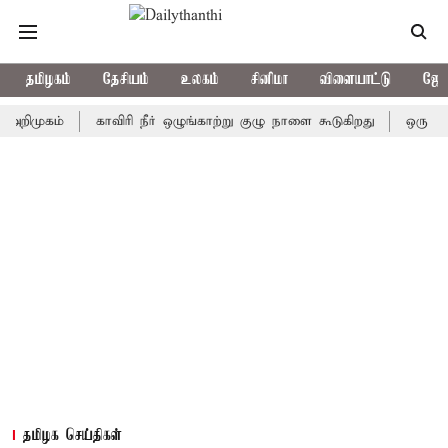
தமிழகம்
தேசியம்
உலகம்
சினிமா
விளையாட்டு
ஜோத
கம்
காவிரி நீர் ஒழுங்காற்று குழு நாளை கூடுகிறது
ஒரு தேர்தலில்
தமிழக செய்திகள்