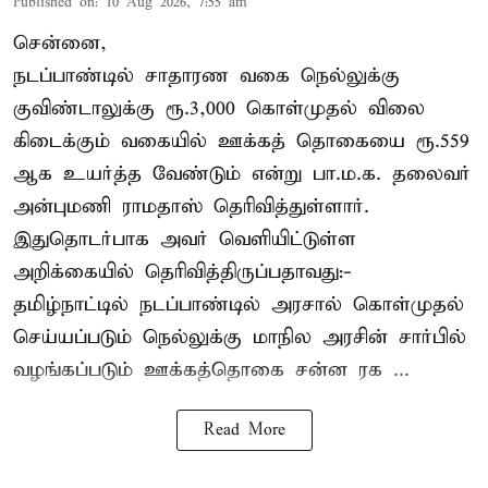
Published on
:
10 Aug 2026, 7:55 am
சென்னை,
நடப்பாண்டில் சாதாரண வகை நெல்லுக்கு
குவிண்டாலுக்கு ரூ.3,000 கொள்முதல் விலை
கிடைக்கும் வகையில் ஊக்கத் தொகையை ரூ.559
ஆக உயர்த்த வேண்டும் என்று பா.ம.க. தலைவர்
அன்புமணி ராமதாஸ் தெரிவித்துள்ளார்.
இதுதொடர்பாக அவர் வெளியிட்டுள்ள
அறிக்கையில் தெரிவித்திருப்பதாவது:-
தமிழ்நாட்டில் நடப்பாண்டில் அரசால் கொள்முதல்
செய்யப்படும் நெல்லுக்கு மாநில அரசின் சார்பில்
வழங்கப்படும் ஊக்கத்தொகை சன்ன ரக ...
Read More