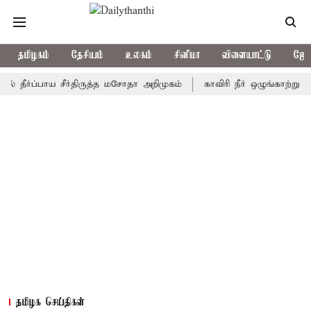
தமிழகம்
தேசியம்
உலகம்
சினிமா
விளையாட்டு
ஜோத
ப்பாய சீர்திருத்த மசோதா அறிமுகம்
காவிரி நீர் ஒழுங்காற்று குழு நா
தமிழக செய்திகள்