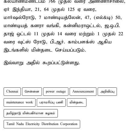
கல்யாணமண்டபம் 766 முதல் வரை அண்ணாசாலை,
ஏர் இந்தியா, 21, 64 முதல் 125 ஏ வரை,
மார்ஷல்ரோடு, 7 மாண்டியத்லேன், 47, (எல்&டி) 50,
மாண்டியத் கனரா வங்கி, கன்னிமராஒட்டல், ஜ.ஒ.பி.
தாஜ் ஒட்டல் 11 முதல் 14 வரை மற்றும் 1 முதல் 22
வரை வுட்ஸ் ரோடு, பி.ஆர். காம்பளக்ஸ் ஆகிய
இடங்களில் மின்தடை செய்யப்படும்.
இவ்வாறு அதில் கூறப்பட்டுள்ளது.
Chennai
சென்னை
power outage
Announcement
அறிவிப்பு
maintenance work
பராமரிப்பு பணி
மின்தடை
தமிழ்நாடு மின்பகிர்மான கழகம்
Tamil Nadu Electricity Distribution Corporation