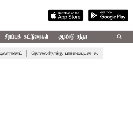
சிறப்புக் கட்டுரைகள்
ஆண்டு சந்தா
ட்
தொலைநோக்கு பார்வையுடன் கூடிய வேளாண் பட்ஜெட்: முத