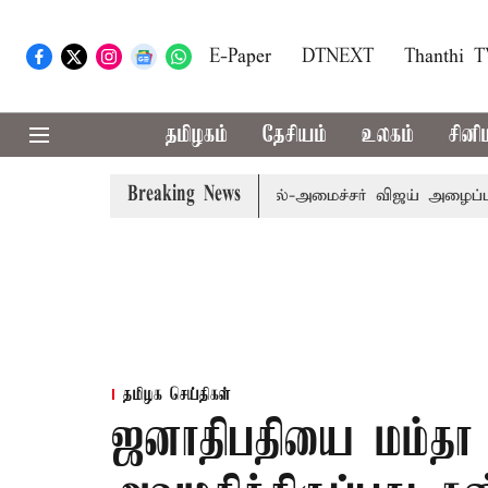
E-Paper
DTNEXT
Thanthi 
தமிழகம்
தேசியம்
உலகம்
சினி
Breaking News
பி.க்கள் கூட்டத்துக்கு முதல்-அமைச்சர் விஜய் அழைப்பு
முன
தமிழக செய்திகள்
ஜனாதிபதியை மம்தா 