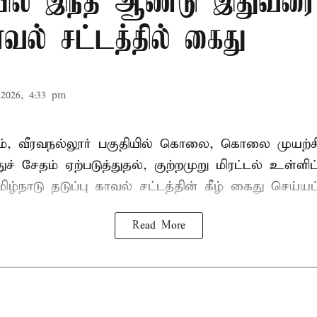
ில் இந்த ஆண்டு இதுவரை 
காவல் சட்டத்தில் கைது
2026, 4:33 pm
், வீரவநல்லூர் பகுதியில் கொலை, கொலை முயற்ச
ுச் சேதம் ஏற்படுத்துதல், குற்றமுறு மிரட்டல் உள்ளி
ிழ்நாடு தடுப்பு காவல் சட்டத்தின் கீழ்
கைது
செய்யப்
Read More