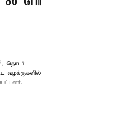
86 பேர்
ி, தொடர்
ட்ட வழக்குகளில்
பட்டனர்.