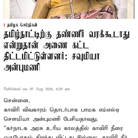
தமிழக செய்திகள்
தமிழ்நாட்டிற்கு தண்ணீர் வரக்கூடாது
என்றுதான் அணை கட்ட
திட்டமிட்டுள்ளனர்: சவுமியா
அன்புமணி
Published on
:
07 Aug 2026, 6:29 am
சென்னை,
காவிரி விவகாரம் தொடர்பாக பாமக எம்எல்ஏ
சௌமியா அன்புமணி பேசியதாவது;
”கர்நாடக அரசு உரிய காலத்தில் காவிரி நீரை
ஒருபோதும் திறந்து விட்டது இல்லை. காவிரி நீர்