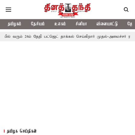
தமிழகம்
தேசியம்
உலகம்
சினிமா
விளையாட்டு
ஜோத
ும் 24ம் தேதி பட்ஜெட் தாக்கல் செய்கிறார் முதல்-அமைச்சர் ரங்கசாமி
தமிழக செய்திகள்