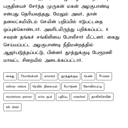
பகுதியைச் சேர்ந்த முருகன் மகன் அழகுபாண்டி
என்பது தெரியவந்தது. மேலும் அவர், தான்
தனலட்சுமியிடம் செயின் பறிப்பில் ஈடுபட்டதை
ஒப்புக்கொண்டார். அவரிடமிருந்து பறிக்கப்பட்ட 6
சவரன் தங்கச் சங்கிலியை போலீசார் மீட்டனர். கைது
செய்யப்பட்ட அழகுபாண்டி நீதிமன்றத்தில்
ஆஜர்படுத்தப்பட்டு, பின்னர் தூத்துக்குடி பேரூரணி
மாவட்ட சிறையில் அடைக்கப்பட்டார்.
கைது
Thoothukudi
arrested
தூத்துக்குடி
பெண்
Woman
railway station
ரெயில் நிலையம்
Kovilpatti
கோவில்பட்டி
mysterious person
மர்ம நபர்
பறிப்பு
snatched
தாலிச்செயின்
tali chain