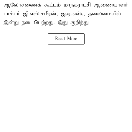
ஆலோசணைக் கூட்டம் மாநகராட்சி ஆணையாளர்
டாக்டர் ஜி.எஸ்.சமீரன், ஐ.ஏ.எஸ்., தலைமையில்
இன்று நடைபெற்றது. இது குறித்து
Read More