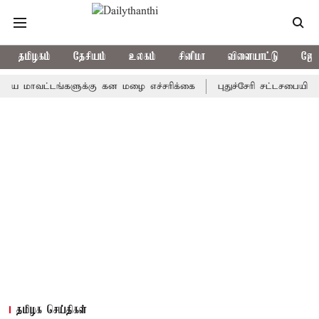
தமிழகம்
தேசியம்
உலகம்
சினிமா
விளையாட்டு
ஜோத
ாவட்டங்களுக்கு கன மழை எச்சரிக்கை
புதுச்சேரி சட்டசபையில் வரும
தமிழக செய்திகள்