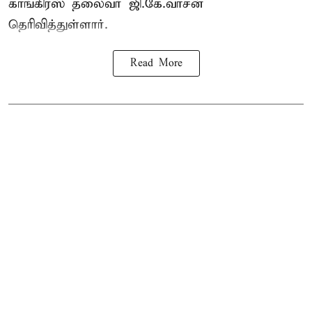
காங்கிரஸ் தலைவர் ஜி.கே.வாசன்
தெரிவித்துள்ளார்.
Read More