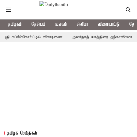
தமிழகம்
தேசியம்
உலகம்
சினிமா
விளையாட்டு
ஜோத
ுப்ரீம்கோர்ட்டில் விசாரணை
அமர்நாத் யாத்திரை தற்காலிகமாக நிறுத்த
தமிழக செய்திகள்