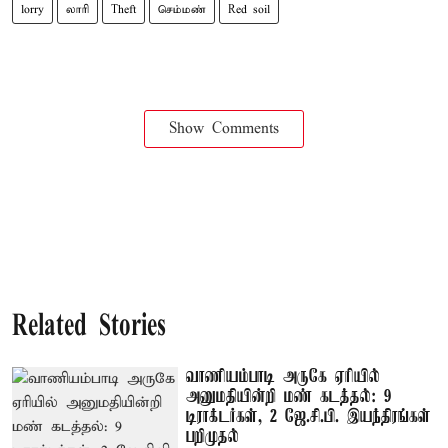
lorry
லாரி
Theft
செம்மண்
Red soil
Show Comments
Related Stories
வாணியம்பாடி அருகே ஏரியில்
அனுமதியின்றி மண் கடத்தல்: 9
டிராக்டர்கள், 2 ஜே.சி.பி. இயந்திரங்கள்
பறிமுதல்