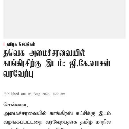
தமிழக செய்திகள்
தவெக அமைச்சரவையில்
காங்கிரசிற்கு இடம்: ஜி.கே.வாசன்
வரவேற்பு
Published on
:
08 Aug 2026, 7:29 am
சென்னை,
அமைச்சரவையில் காங்கிரஸ் கட்சிக்கு இடம்
வழங்கப்பட்டதை வரவேற்பதாக தமிழ் மாநில