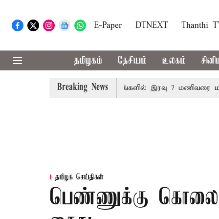
E-Paper
DTNEXT
Thanthi 
தமிழகம்
தேசியம்
உலகம்
சினி
Breaking News
 தனித்தீர்மானம்
23 மாவட்டங்களில் இரவு 7 மணிவரை மழை பெ
தமிழக செய்திகள்
பெண்ணுக்கு கொலை ம