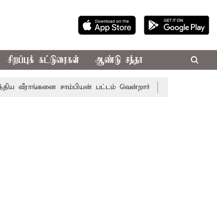
சிறப்புக் கட்டுரைகள்
ஆண்டு சந்தா
வீராங்கனை சாம்பியன் பட்டம் வென்றார்
சென்னையின் பல்வே