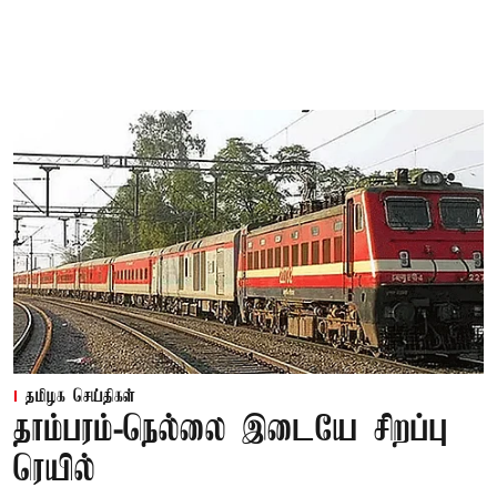
தமிழக செய்திகள்
தாம்பரம்-நெல்லை இடையே சிறப்பு
ரெயில்