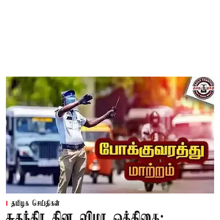
தமிழக செய்திகள்
சுதந்திர தின விழா ஒத்திகை: