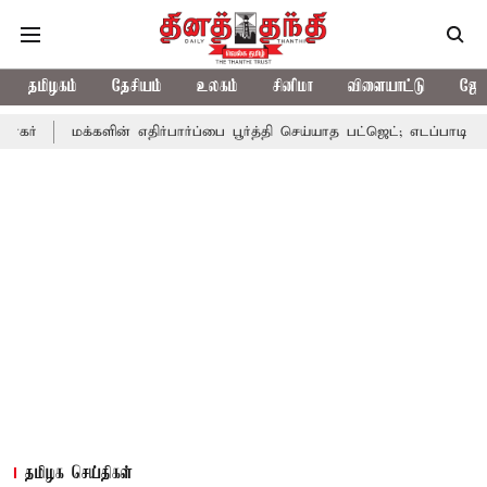
தமிழகம்
தேசியம்
உலகம்
சினிமா
விளையாட்டு
ஜோத
்களின் எதிர்பார்ப்பை பூர்த்தி செய்யாத பட்ஜெட்; எடப்பாடி பழனிசாமி
தமிழக செய்திகள்