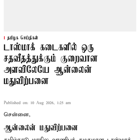
தமிழக செய்திகள்
டாஸ்மாக் கடைகளில் ஒரு
சதவீதத்துக்கும் குறைவான
அளவிலேயே ஆன்லைன்
மதுவிற்பனை
Published on
:
10 Aug 2026, 1:25 am
சென்னை,
ஆன்லைன் மதுவிற்பனை
தமிழ்நாடு மாநில வாணிபக் கழகமான டாஸ்மாக்