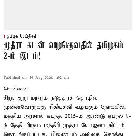
தமிழக செய்திகள்
முத்ரா கடன் வழங்குவதில் தமிழகம்
2-ம் இடம்!
Published on
:
10 Aug 2026, 1:02 am
சென்னை,
சிறு, குறு மற்றும் நடுத்தரத் தொழில்
முனைவோருக்கு நிதியுதவி வழங்கும் நோக்கில்,
மத்திய அரசால் கடந்த 2015-ம் ஆண்டு ஏப்ரல் 8-
ந் தேதி பிரதம மந்திரி முத்ரா யோஜனா திட்டம்
தொடங்கப்பட்டது. பிணையம் அல்லது சொத்து