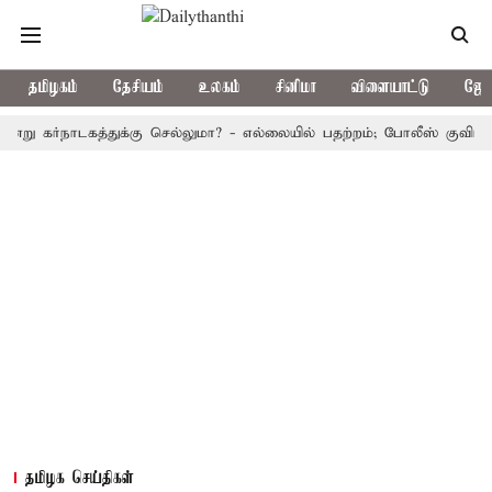
தமிழகம்
தேசியம்
உலகம்
சினிமா
விளையாட்டு
ஜோத
்நாடகத்துக்கு செல்லுமா? - எல்லையில் பதற்றம்; போலீஸ் குவிப்பு
பு
தமிழக செய்திகள்