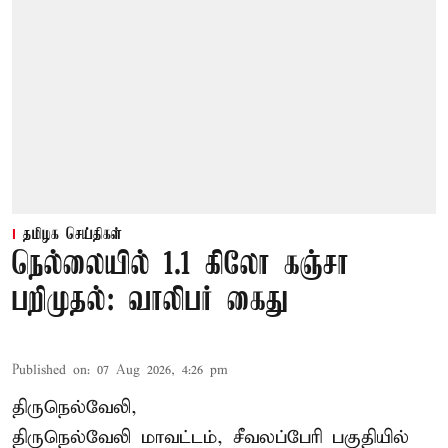
தமிழக செய்திகள்
நெல்லையில் 1.1 கிலோ கஞ்சா
பறிமுதல்: வாலிபர் கைது
Published on
:
07 Aug 2026, 4:26 pm
திருநெல்வேலி,
திருநெல்வேலி
மாவட்டம், சீவலப்பேரி பகுதியில்