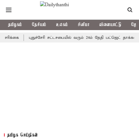
தமிழகம்
தேசியம்
உலகம்
சினிமா
விளையாட்டு
ஜோத
்கை
புதுச்சேரி சட்டசபையில் வரும் 24ம் தேதி பட்ஜெட் தாக்கல் செய்கி
தமிழக செய்திகள்