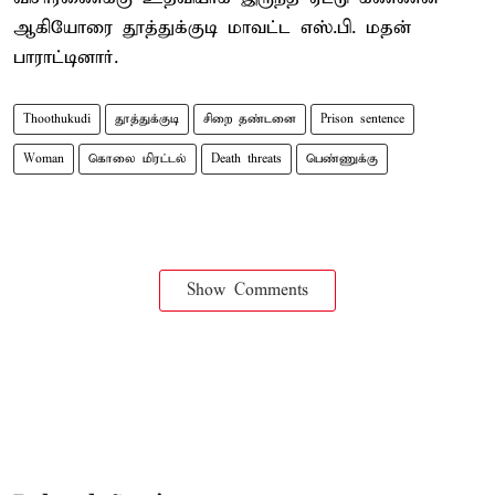
ஆகியோரை தூத்துக்குடி மாவட்ட எஸ்.பி. மதன்
பாராட்டினார்.
Thoothukudi
தூத்துக்குடி
சிறை தண்டனை
Prison sentence
Woman
கொலை மிரட்டல்
Death threats
பெண்ணுக்கு
Show Comments