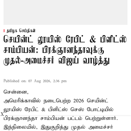
தமிழக செய்திகள்
செயின்ட் லூயிஸ் ரேபிட் & பிளிட்ஸ்
சாம்பியன்: பிரக்ஞானந்தாவுக்கு
முதல்-அமைச்சர் விஜய் வாழ்த்து
Published on
:
07 Aug 2026, 2:36 pm
சென்னை,
அமெரிக்காவில் நடைபெற்ற 2026 செயின்ட்
லூயிஸ் ரேபிட் & பிளிட்ஸ் செஸ் போட்டியில்
X
பிரக்ஞானந்தா சாம்பியன் பட்டம் பெற்றுள்ளார்.
இந்நிலையில், இதுகுறித்து முதல் அமைச்சர்