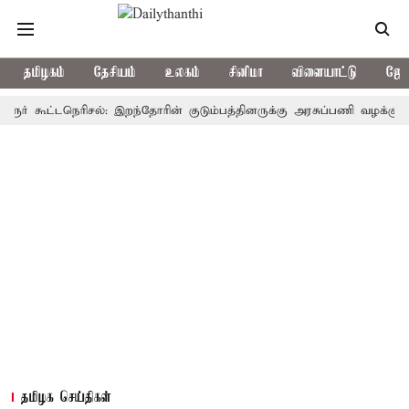
தமிழகம்
தேசியம்
உலகம்
சினிமா
விளையாட்டு
ஜோத
கூட்டநெரிசல்: இறந்தோரின் குடும்பத்தினருக்கு அரசுப்பணி வழக்கு; வரும் 1
தமிழக செய்திகள்