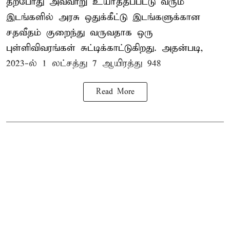
தற்போது அவ்வாறு உயர்த்தப்பட்டு வரும்
இடங்களில் அரசு ஒதுக்கீட்டு இடங்களுக்கான
சதவீதம் குறைந்து வருவதாக ஒரு
புள்ளிவிவரங்கள் சுட்டிக்காட்டுகிறது. அதன்படி,
2023-ல் 1 லட்சத்து 7 ஆயிரத்து 948
Read More