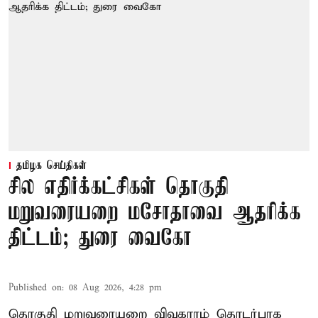
தமிழக செய்திகள்
சில எதிர்க்கட்சிகள் தொகுதி
மறுவரையறை மசோதாவை ஆதரிக்க
திட்டம்; துரை வைகோ
Published on
:
08 Aug 2026, 4:28 pm
தொகுதி மறுவரையறை விவகாரம் தொடர்பாக