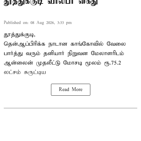
தூத்துக்குடி வாலிபர் கைது
Published on
:
08 Aug 2026, 3:33 pm
தூத்துக்குடி,
தென்ஆப்பிரிக்க நாடான
காங்கோ
வில் வேலை
பார்த்து வரும் தனியார் நிறுவன மேலாளரிடம்
ஆன்லைன் முதலீட்டு மோசடி மூலம் ரூ.75.2
லட்சம் சுருட்டிய
Read More